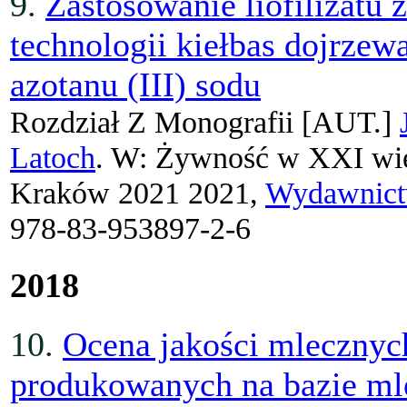
9.
Zastosowanie liofilizatu 
technologii kiełbas dojrze
azotanu (III) sodu
Rozdział Z Monografii
[AUT.]
Latoch
. W: Żywność w XXI wie
Kraków 2021 2021,
Wydawnic
978-83-953897-2-6
2018
10.
Ocena jakości mleczny
produkowanych na bazie mle