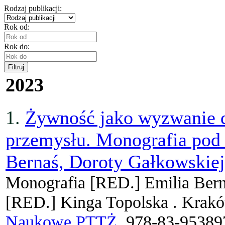
Rodzaj publikacji:
Rok od:
Rok do:
Filtruj
2023
1.
Żywność jako wyzwanie d
przemysłu. Monografia pod 
Bernaś, Doroty Gałkowskiej
Monografia
[RED.]
Emilia Ber
[RED.]
Kinga Topolska .
Krakó
Naukowe PTTŻ
, 978-83-95389