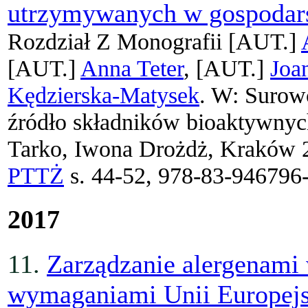
utrzymywanych w gospodar
Rozdział Z Monografii
[AUT.]
[AUT.]
Anna Teter
, [AUT.]
Joa
Kędzierska-Matysek
. W: Surow
źródło składników bioaktywnyc
Tarko, Iwona Drożdż, Kraków 
PTTŻ
s. 44-52, 978-83-946796
2017
11.
Zarządzanie alergenami
wymaganiami Unii Europejs