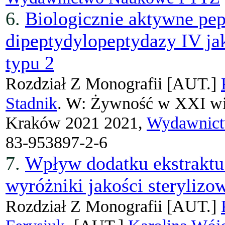
6.
Biologicznie aktywne pep
dipeptydylopeptydazy IV jak
typu 2
Rozdział Z Monografii
[AUT.]
Stadnik
. W: Żywność w XXI wi
Kraków 2021 2021,
Wydawnic
83-953897-2-6
7.
Wpływ dodatku ekstraktu
wyróżniki jakości steryliz
Rozdział Z Monografii
[AUT.]