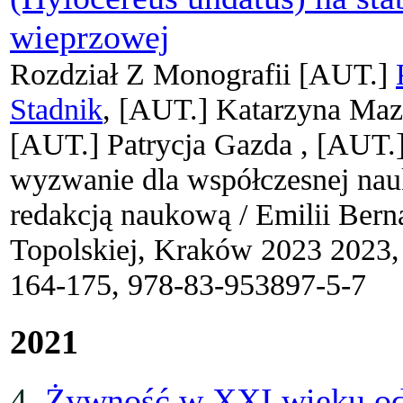
wieprzowej
Rozdział Z Monografii
[AUT.]
Stadnik
, [AUT.]
Katarzyna Maz
[AUT.]
Patrycja Gazda ,
[AUT.
wyzwanie dla współczesnej nau
redakcją naukową / Emilii Bern
Topolskiej, Kraków 2023 2023
164-175, 978-83-953897-5-7
2021
4.
Żywność w XXI wieku od