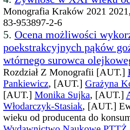
Monografia
Kraków 2021 2021
83-953897-2-6
5.
Ocena możliwości wykorz
poekstrakcyjnych pąków go
wtórnego surowca olejkowe
Rozdział Z Monografii
[AUT.]
Pankiewicz
, [AUT.]
Grażyna K
[AUT.]
Monika Sujka
, [AUT.]
Włodarczyk-Stasiak
, [AUT.]
Ew
wieku od producenta do konsu
Wydawnictwo Naukowe PTTŻ