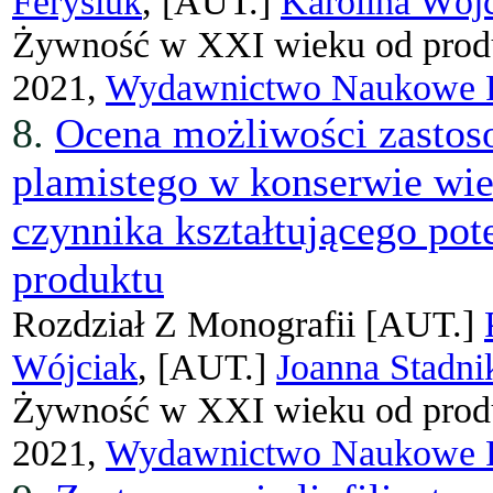
Ferysiuk
, [AUT.]
Karolina Wój
Żywność w XXI wieku od prod
2021,
Wydawnictwo Naukowe
8.
Ocena możliwości zastoso
plamistego w konserwie wie
czynnika kształtującego pot
produktu
Rozdział Z Monografii
[AUT.]
Wójciak
, [AUT.]
Joanna Stadni
Żywność w XXI wieku od prod
2021,
Wydawnictwo Naukowe