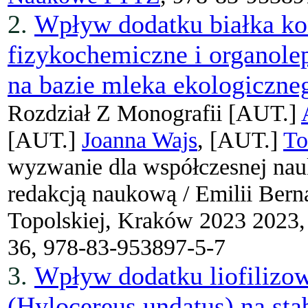
2.
Wpływ dodatku białka ko
fizykochemiczne i organol
na bazie mleka ekologiczne
Rozdział Z Monografii
[AUT.]
[AUT.]
Joanna Wajs
, [AUT.]
To
wyzwanie dla współczesnej nau
redakcją naukową / Emilii Bern
Topolskiej, Kraków 2023 2023
36, 978-83-953897-5-7
3.
Wpływ dodatku liofilizow
(Hylocereus undatus) na sta