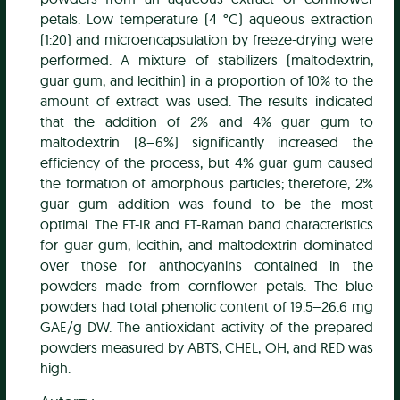
petals. Low temperature (4 °C) aqueous extraction
(1:20) and microencapsulation by freeze-drying were
performed. A mixture of stabilizers (maltodextrin,
guar gum, and lecithin) in a proportion of 10% to the
amount of extract was used. The results indicated
that the addition of 2% and 4% guar gum to
maltodextrin (8–6%) significantly increased the
efficiency of the process, but 4% guar gum caused
the formation of amorphous particles; therefore, 2%
guar gum addition was found to be the most
optimal. The FT-IR and FT-Raman band characteristics
for guar gum, lecithin, and maltodextrin dominated
over those for anthocyanins contained in the
powders made from cornflower petals. The blue
powders had total phenolic content of 19.5–26.6 mg
GAE/g DW. The antioxidant activity of the prepared
powders measured by ABTS, CHEL, OH, and RED was
high.