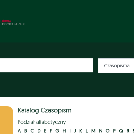
Katalog Czasopism
Podział alfabetyczny
A
B
C
D
E
F
G
H
I
J
K
L
M
N
O
P
Q
R