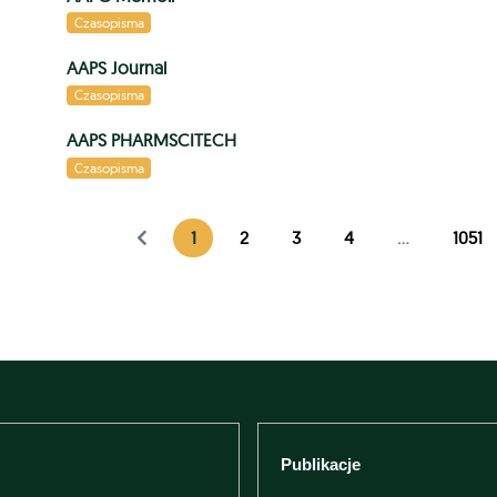
Czasopisma
AAPS Journal
Czasopisma
AAPS PHARMSCITECH
Czasopisma
1
2
3
4
...
1051
Publikacje