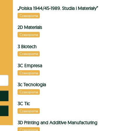
„Polska 1944/45-1989. Studia i Materiały”
Czasopisma
2D Materials
Czasopisma
3 Biotech
Czasopisma
3C Empresa
Czasopisma
3c Tecnologia
Czasopisma
3C Tic
Czasopisma
3D Printing and Additive Manufacturing
Czasopisma