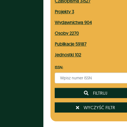
Czasopisma 31527
Projekty 3
Wydawnictwa 904
Osoby 2270
Publikacje 59187
Jednostki 102
ISSN:
 FILTRUJ
 WYCZYŚĆ FILTR