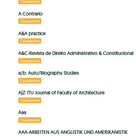
Czasopisma
A Contrario
Czasopisma
A&A practice
Czasopisma
A&C-Revista de Direito Administrativo & Constitucional
Czasopisma
a/b: Auto/Biography Studies
Czasopisma
A|Z ITU Journal of Faculty of Architecture
Czasopisma
Aaa
Czasopisma
AAA-ARBEITEN AUS ANGLISTIK UND AMERIKANISTIK