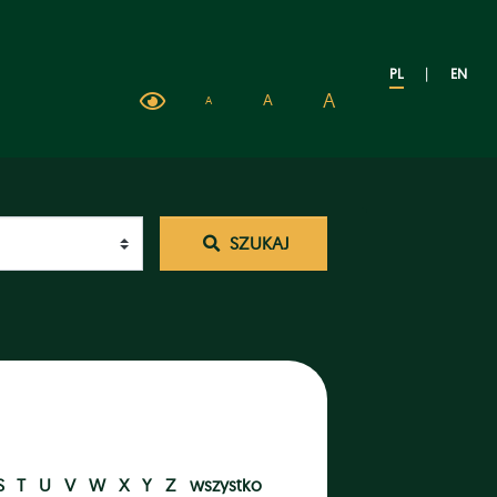
PL
|
EN
A
A
A
SZUKAJ
S
T
U
V
W
X
Y
Z
wszystko