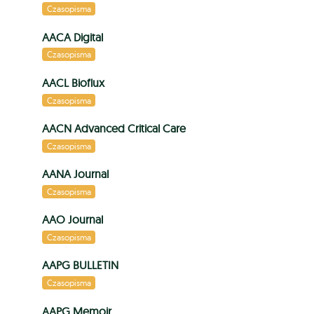
Czasopisma
AACA Digital
Czasopisma
AACL Bioflux
Czasopisma
AACN Advanced Critical Care
Czasopisma
AANA Journal
Czasopisma
AAO Journal
Czasopisma
AAPG BULLETIN
Czasopisma
AAPG Memoir