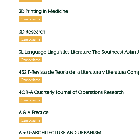
3D Printing in Medicine
Czasopisma
3D Research
Czasopisma
3L-Language Linguistics Literature-The Southeast Asian 
Czasopisma
452 F-Revista de Teoria de la Literatura y Literatura Co
Czasopisma
4OR-A Quarterly Journal of Operations Research
Czasopisma
A & A Practice
Czasopisma
A + U-ARCHITECTURE AND URBANISM