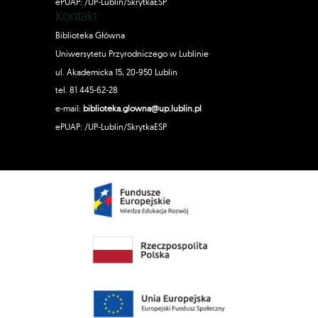
ePUAP: /UP-Lublin/SkrytkaESP
Kontakt
Biblioteka Główna
Uniwersytetu Przyrodniczego w Lublinie
ul. Akademicka 15, 20-950 Lublin
tel. 81 445-62-28
e-mail:
biblioteka.glowna@up.lublin.pl
ePUAP: /UP-Lublin/SkrytkaESP