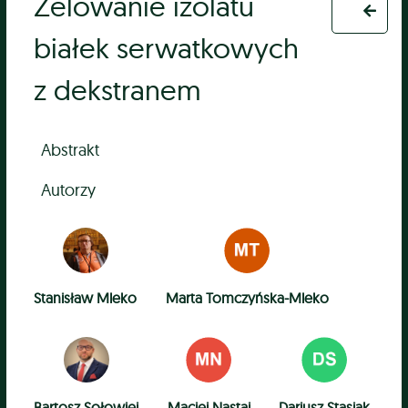
Żelowanie izolatu
białek serwatkowych
z dekstranem
Abstrakt
Autorzy
Stanisław Mleko
Marta Tomczyńska-Mleko
Bartosz Sołowiej
Maciej Nastaj
Dariusz Stasiak