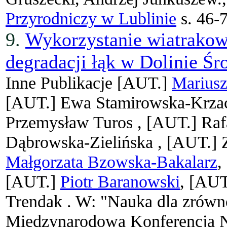
Przyrodniczy w Lublinie
s. 46-
9.
Wykorzystanie wiatrakow
degradacji łąk w Dolinie 
Inne Publikacje
[AUT.]
Mariusz
[AUT.]
Ewa Stamirowska-Krza
Przemysław Turos ,
[AUT.]
Raf
Dąbrowska-Zielińska ,
[AUT.]
Małgorzata Bzowska-Bakalarz
,
[AUT.]
Piotr Baranowski
, [AU
Trendak .
W: "Nauka dla zrówn
Międzynarodowa Konferencja N