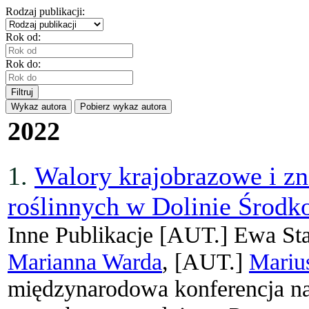
Rodzaj publikacji:
Rok od:
Rok do:
Filtruj
Wykaz autora
Pobierz wykaz autora
2022
1.
Walory krajobrazowe i zn
roślinnych w Dolinie Środ
Inne Publikacje
[AUT.]
Ewa St
Marianna Warda
, [AUT.]
Mariu
międzynarodowa konferencja n