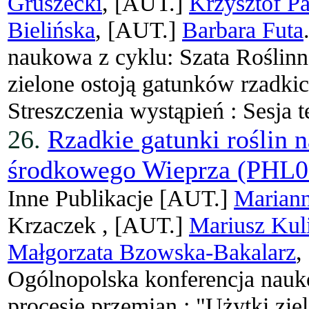
Gruszecki
, [AUT.]
Krzysztof P
Bielińska
, [AUT.]
Barbara Futa
naukowa z cyklu: Szata Roślinn
zielone ostoją gatunków rzadkic
Streszczenia wystąpień : Sesja 
26.
Rzadkie gatunki roślin 
środkowego Wieprza (PHL0
Inne Publikacje
[AUT.]
Marian
Krzaczek ,
[AUT.]
Mariusz Kul
Małgorzata Bzowska-Bakalarz
,
Ogólnopolska konferencja nauko
procesie przemian : "Użytki zie