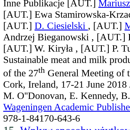
Inne Publikacje
[AUT.]
Mariusz
[AUT.]
Ewa Stamirowska-Krza
[AUT.]
D. Ciesielski
, [AUT.]
M
Andrzej Bieganowski ,
[AUT.]
[AUT.]
W. Kiryła ,
[AUT.]
P. T
Sustainable meat and milk produ
th
of the 27
General Meeting of t
Cork, Ireland, 17-21 June 2018 
M. O''Donovan, E. Kennedy, B. 
Wageningen Academic Publishe
978-1-84170-643-6