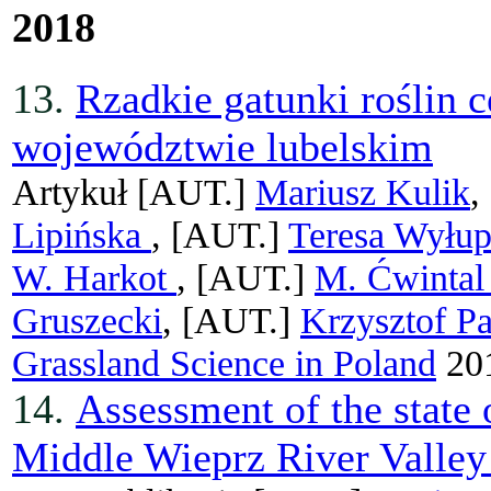
2018
13.
Rzadkie gatunki roślin 
województwie lubelskim
Artykuł
[AUT.]
Mariusz Kulik
,
Lipińska
, [AUT.]
Teresa Wyłu
W. Harkot
, [AUT.]
M. Ćwinta
Gruszecki
, [AUT.]
Krzysztof P
Grassland Science in Poland
201
14.
Assessment of the state
Middle Wieprz River Valley