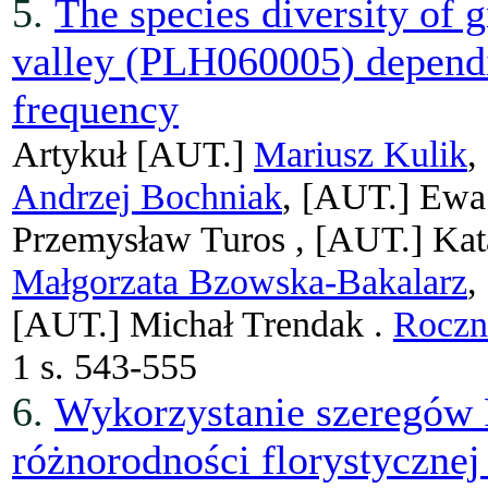
5.
The species diversity of 
valley (PLH060005) depen
frequency
Artykuł
[AUT.]
Mariusz Kulik
,
Andrzej Bochniak
, [AUT.]
Ewa
Przemysław Turos ,
[AUT.]
Kat
Małgorzata Bzowska-Bakalarz
,
[AUT.]
Michał Trendak .
Roczn
1 s. 543-555
6.
Wykorzystanie szeregów 
różnorodności florystycznej