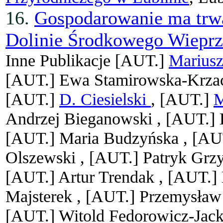
16.
Gospodarowanie ma trwa
Dolinie Środkowego Wiepr
Inne Publikacje
[AUT.]
Mariusz
[AUT.]
Ewa Stamirowska-Krza
[AUT.]
D. Ciesielski
, [AUT.]
M
Andrzej Bieganowski ,
[AUT.]
[AUT.]
Maria Budzyńska ,
[AU
Olszewski ,
[AUT.]
Patryk Grz
[AUT.]
Artur Trendak ,
[AUT.]
Majsterek ,
[AUT.]
Przemysław
[AUT.]
Witold Fedorowicz-Jac