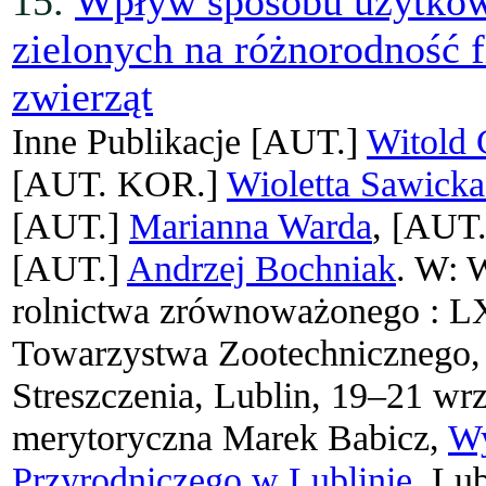
15.
Wpływ sposobu użytkow
zielonych na różnorodność f
zwierząt
Inne Publikacje
[AUT.]
Witold
[AUT. KOR.]
Wioletta Sawicka
[AUT.]
Marianna Warda
, [AUT
[AUT.]
Andrzej Bochniak
. W: 
rolnictwa zrównoważonego : L
Towarzystwa Zootechnicznego,
Streszczenia, Lublin, 19–21 wrz
merytoryczna Marek Babicz,
Wy
Przyrodniczego w Lublinie
, Lu