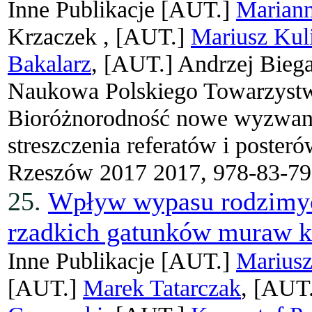
Inne Publikacje
[AUT.]
Marian
Krzaczek ,
[AUT.]
Mariusz Kul
Bakalarz
, [AUT.]
Andrzej Bieg
Naukowa Polskiego Towarzyst
Bioróżnorodność nowe wyzwania
streszczenia referatów i poster
Rzeszów 2017 2017, 978-83-79
25.
Wpływ wypasu rodzimyc
rzadkich gatunków muraw k
Inne Publikacje
[AUT.]
Mariusz
[AUT.]
Marek Tatarczak
, [AUT