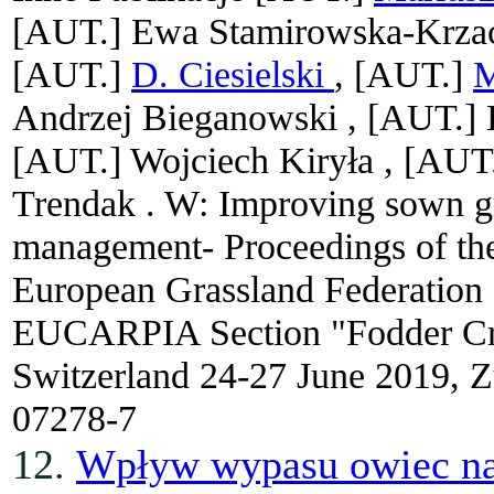
[AUT.]
Ewa Stamirowska-Krza
[AUT.]
D. Ciesielski
, [AUT.]
M
Andrzej Bieganowski ,
[AUT.]
[AUT.]
Wojciech Kiryła ,
[AUT
Trendak .
W: Improving sown gr
management- Proceedings of the
European Grassland Federation 
EUCARPIA Section "Fodder Cro
Switzerland 24-27 June 2019, Z
07278-7
12.
Wpływ wypasu owiec na 