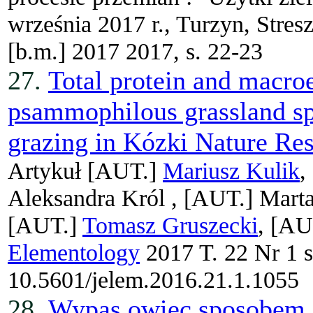
września 2017 r., Turzyn, Stres
[b.m.] 2017 2017, s. 22-23
27.
Total protein and macroe
psammophilous grassland sp
grazing in Kózki Nature Re
Artykuł
[AUT.]
Mariusz Kulik
,
Aleksandra Król ,
[AUT.]
Marta
[AUT.]
Tomasz Gruszecki
, [AU
Elementology
2017 T. 22 Nr 1 
10.5601/jelem.2016.21.1.1055
28.
Wypas owiec sposobem 