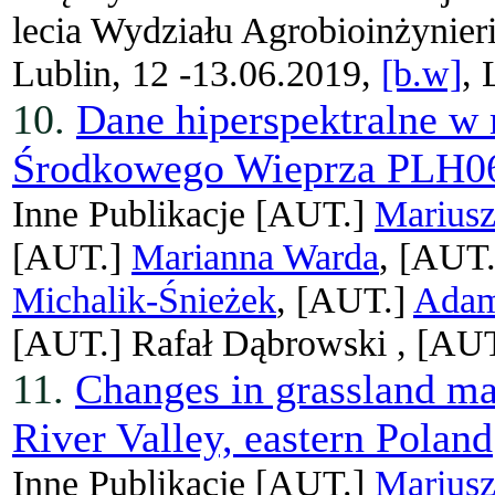
lecia Wydziału Agrobioinżynier
Lublin, 12 -13.06.2019,
[b.w]
, 
10.
Dane hiperspektralne w
Środkowego Wieprza PLH0
Inne Publikacje
[AUT.]
Mariusz
[AUT.]
Marianna Warda
, [AUT
Michalik-Śnieżek
, [AUT.]
Adam
[AUT.]
Rafał Dąbrowski ,
[AU
11.
Changes in grassland m
River Valley, eastern Poland
Inne Publikacje
[AUT.]
Mariusz