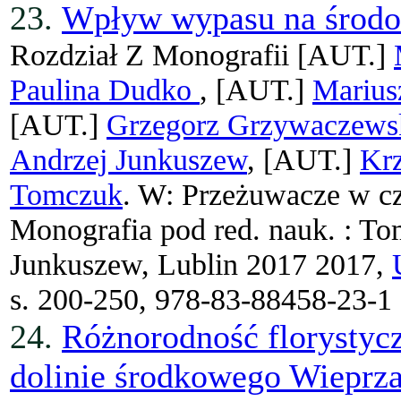
23.
Wpływ wypasu na środo
Rozdział Z Monografii
[AUT.]
Paulina Dudko
, [AUT.]
Marius
[AUT.]
Grzegorz Grzywaczews
Andrzej Junkuszew
, [AUT.]
Krz
Tomczuk
. W: Przeżuwacze w cz
Monografia pod red. nauk. : To
Junkuszew, Lublin 2017 2017,
s. 200-250, 978-83-88458-23-1
24.
Różnorodność florystyc
dolinie środkowego Wieprz