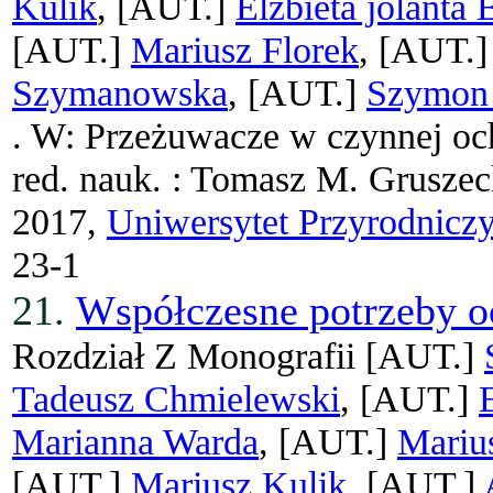
Kulik
, [AUT.]
Elżbieta jolanta 
[AUT.]
Mariusz Florek
, [AUT.
Szymanowska
, [AUT.]
Szymon
. W: Przeżuwacze w czynnej oc
red. nauk. : Tomasz M. Gruszec
2017,
Uniwersytet Przyrodniczy
23-1
21.
Współczesne potrzeby oc
Rozdział Z Monografii
[AUT.]
Tadeusz Chmielewski
, [AUT.]
Marianna Warda
, [AUT.]
Mariu
[AUT.]
Mariusz Kulik
, [AUT.]