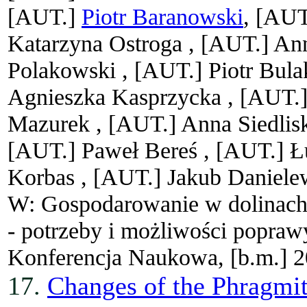
[AUT.]
Piotr Baranowski
, [AU
Katarzyna Ostroga ,
[AUT.]
Ann
Polakowski ,
[AUT.]
Piotr Bula
Agnieszka Kasprzycka ,
[AUT.
Mazurek ,
[AUT.]
Anna Siedlis
[AUT.]
Paweł Bereś ,
[AUT.]
Ł
Korbas ,
[AUT.]
Jakub Daniele
W: Gospodarowanie w dolinach 
- potrzeby i możliwości popraw
Konferencja Naukowa, [b.m.] 2
17.
Changes of the Phragmite