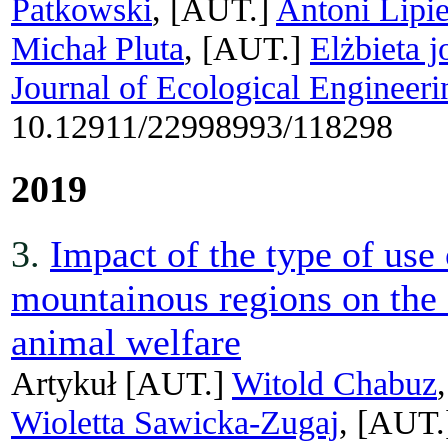
Patkowski
, [AUT.]
Antoni Lipi
Michał Pluta
, [AUT.]
Elżbieta j
Journal of Ecological Engineeri
10.12911/22998993/118298
2019
3.
Impact of the type of use
mountainous regions on the f
animal welfare
Artykuł
[AUT.]
Witold Chabuz
Wioletta Sawicka-Zugaj
, [AUT