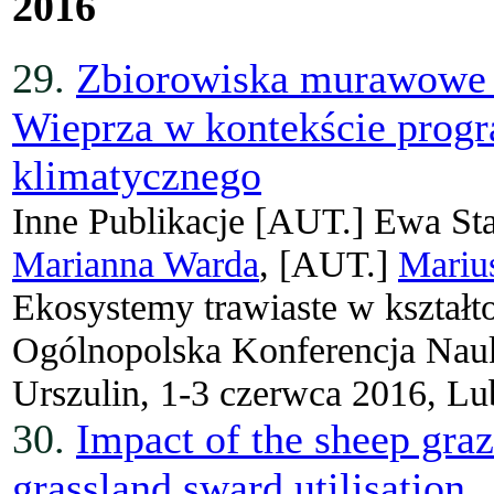
2016
29.
Zbiorowiska murawowe w
Wieprza w kontekście prog
klimatycznego
Inne Publikacje
[AUT.]
Ewa St
Marianna Warda
, [AUT.]
Mariu
Ekosystemy trawiaste w kształt
Ogólnopolska Konferencja Nauk
Urszulin, 1-3 czerwca 2016, Lub
30.
Impact of the sheep gra
grassland sward utilisation