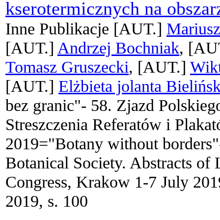
kserotermicznych na obsza
Inne Publikacje
[AUT.]
Mariusz
[AUT.]
Andrzej Bochniak
, [AU
Tomasz Gruszecki
, [AUT.]
Wikt
[AUT.]
Elżbieta jolanta Bielińs
bez granic"- 58. Zjazd Polskie
Streszczenia Referatów i Plaka
2019="Botany without borders"-
Botanical Society. Abstracts of
Congress, Krakow 1-7 July 20
2019, s. 100