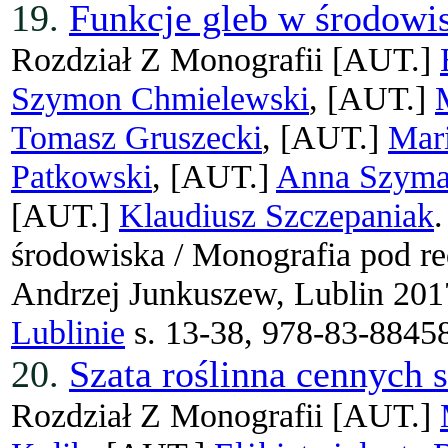
19.
Funkcje gleb w środowi
Rozdział Z Monografii
[AUT.]
Szymon Chmielewski
, [AUT.]
Tomasz Gruszecki
, [AUT.]
Mar
Patkowski
, [AUT.]
Anna Szym
[AUT.]
Klaudiusz Szczepaniak
środowiska / Monografia pod re
Andrzej Junkuszew, Lublin 20
Lublinie
s. 13-38, 978-83-8845
20.
Szata roślinna cennych 
Rozdział Z Monografii
[AUT.]