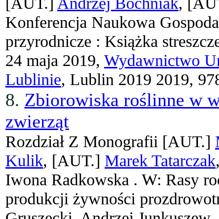
[AUT.]
Andrzej Bochniak
, [AU
Konferencja Naukowa Gospodar
przyrodnicze : Książka streszcz
24 maja 2019,
Wydawnictwo Uni
Lublinie
, Lublin 2019 2019, 9
8.
Zbiorowiska roślinne w 
zwierząt
Rozdział Z Monografii
[AUT.]
Kulik
, [AUT.]
Marek Tatarczak
Iwona Radkowska .
W: Rasy ro
produkcji żywności prozdrowot
Gruszecki, Andrzej Junkuszew.