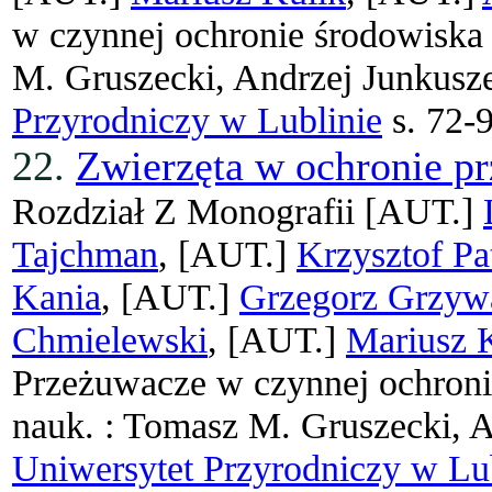
w czynnej ochronie środowiska 
M. Gruszecki, Andrzej Junkusz
Przyrodniczy w Lublinie
s. 72-
22.
Zwierzęta w ochronie p
Rozdział Z Monografii
[AUT.]
Tajchman
, [AUT.]
Krzysztof P
Kania
, [AUT.]
Grzegorz Grzyw
Chmielewski
, [AUT.]
Mariusz 
Przeżuwacze w czynnej ochroni
nauk. : Tomasz M. Gruszecki, 
Uniwersytet Przyrodniczy w Lu