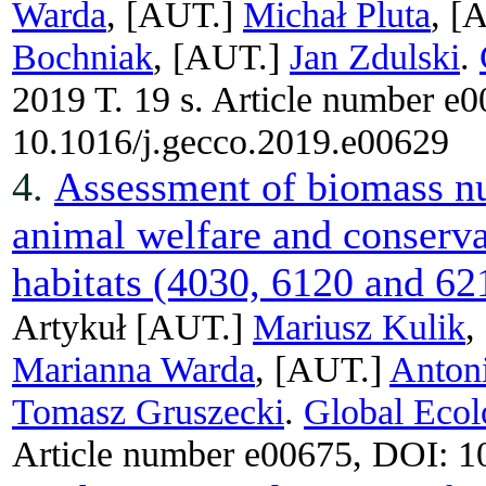
Warda
, [AUT.]
Michał Pluta
, [
Bochniak
, [AUT.]
Jan Zdulski
.
2019 T. 19 s. Article number e
10.1016/j.gecco.2019.e00629
4.
Assessment of biomass nut
animal welfare and conserva
habitats (4030, 6120 and 62
Artykuł
[AUT.]
Mariusz Kulik
,
Marianna Warda
, [AUT.]
Antoni
Tomasz Gruszecki
.
Global Ecol
Article number e00675, DOI: 1