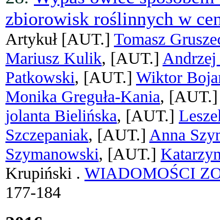
zbiorowisk roślinnych w ce
Artykuł
[AUT.]
Tomasz Grusze
Mariusz Kulik
, [AUT.]
Andrzej
Patkowski
, [AUT.]
Wiktor Boja
Monika Greguła-Kania
, [AUT.
jolanta Bielińska
, [AUT.]
Lesze
Szczepaniak
, [AUT.]
Anna Szy
Szymanowski
, [AUT.]
Katarzyn
Krupiński .
WIADOMOŚCI Z
177-184