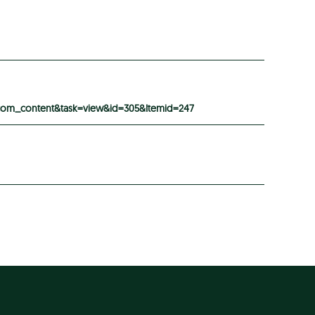
=com_content&task=view&id=305&Itemid=247