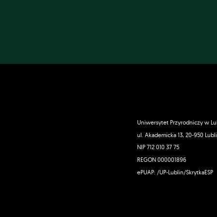
Uniwersytet Przyrodniczy w Lu
ul. Akademicka 13, 20-950 Lubl
NIP 712 010 37 75
REGON 000001896
ePUAP: /UP-Lublin/SkrytkaESP