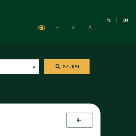
PL
|
EN
A
A
A
SZUKAJ