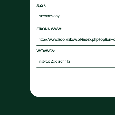
JĘZYK:
Nieokreślony
STRONA WWW:
http://www.izoo.krakow.pl/index.php?option
WYDAWCA:
Instytut Zootechniki