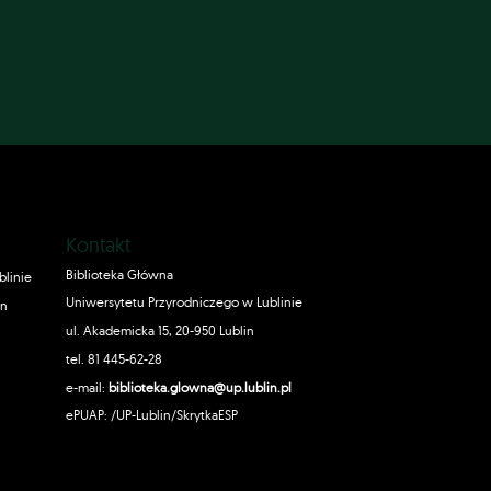
Kontakt
Biblioteka Główna
blinie
Uniwersytetu Przyrodniczego w Lublinie
in
ul. Akademicka 15, 20-950 Lublin
tel. 81 445-62-28
e-mail:
biblioteka.glowna@up.lublin.pl
ePUAP: /UP-Lublin/SkrytkaESP