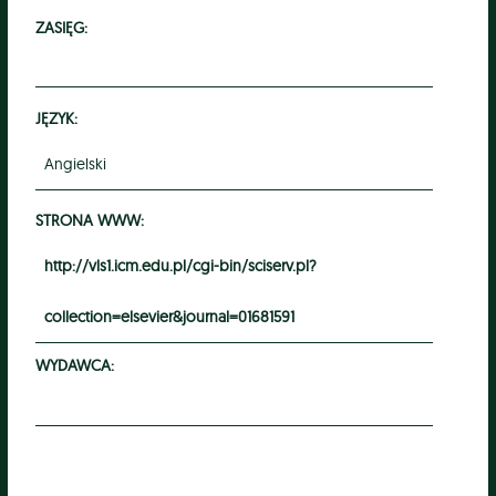
ZASIĘG:
JĘZYK:
Angielski
STRONA WWW:
http://vls1.icm.edu.pl/cgi-bin/sciserv.pl?
collection=elsevier&journal=01681591
WYDAWCA: