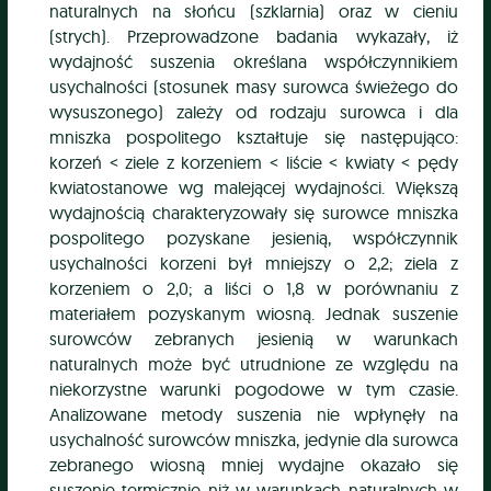
naturalnych na słońcu (szklarnia) oraz w cieniu
(strych). Przeprowadzone badania wykazały, iż
wydajność suszenia określana współczynnikiem
usychalności (stosunek masy surowca świeżego do
wysuszonego) zależy od rodzaju surowca i dla
mniszka pospolitego kształtuje się następująco:
korzeń < ziele z korzeniem < liście < kwiaty < pędy
kwiatostanowe wg malejącej wydajności. Większą
wydajnością charakteryzowały się surowce mniszka
pospolitego pozyskane jesienią, współczynnik
usychalności korzeni był mniejszy o 2,2; ziela z
korzeniem o 2,0; a liści o 1,8 w porównaniu z
materiałem pozyskanym wiosną. Jednak suszenie
surowców zebranych jesienią w warunkach
naturalnych może być utrudnione ze względu na
niekorzystne warunki pogodowe w tym czasie.
Analizowane metody suszenia nie wpłynęły na
usychalność surowców mniszka, jedynie dla surowca
zebranego wiosną mniej wydajne okazało się
suszenie termicznie niż w warunkach naturalnych w