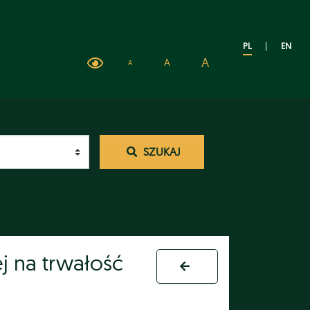
PL
|
EN
A
A
A
SZUKAJ
j na trwałość