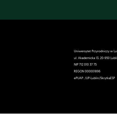
Uniwersytet Przyrodniczy w Lu
ul. Akademicka 13, 20-950 Lubl
NIP 712 010 37 75
REGON 000001896
ePUAP: /UP-Lublin/SkrytkaESP