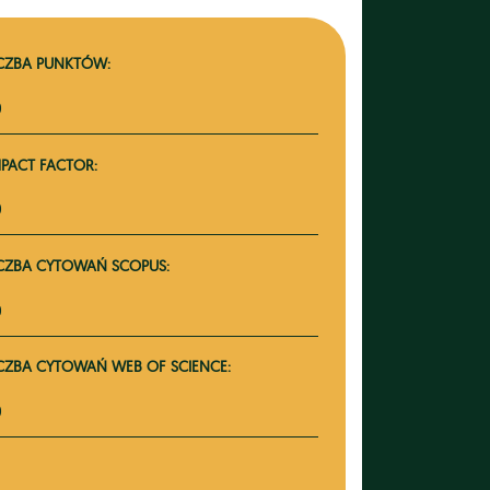
ICZBA PUNKTÓW:
0
MPACT FACTOR:
0
ICZBA CYTOWAŃ SCOPUS:
0
ICZBA CYTOWAŃ WEB OF SCIENCE:
0