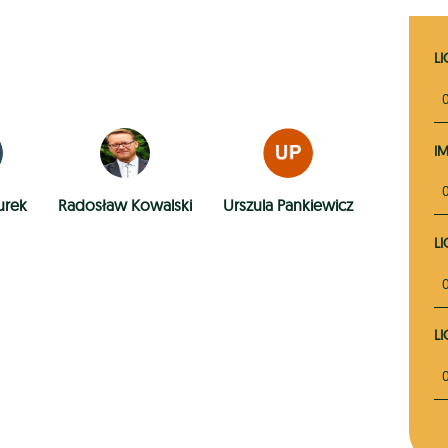
L
I
urek
Radosław Kowalski
Urszula Pankiewicz
L
L