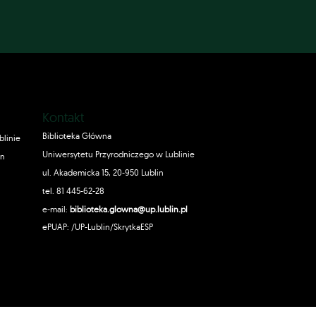
Kontakt
Biblioteka Główna
blinie
Uniwersytetu Przyrodniczego w Lublinie
in
ul. Akademicka 15, 20-950 Lublin
tel. 81 445-62-28
e-mail:
biblioteka.glowna@up.lublin.pl
ePUAP: /UP-Lublin/SkrytkaESP