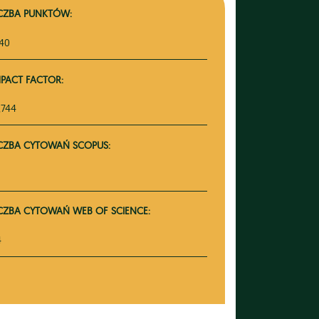
ICZBA PUNKTÓW:
140
MPACT FACTOR:
,744
ICZBA CYTOWAŃ SCOPUS:
ICZBA CYTOWAŃ WEB OF SCIENCE:
4