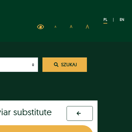
PL
|
EN
A
A
A
SZUKAJ
iar substitute