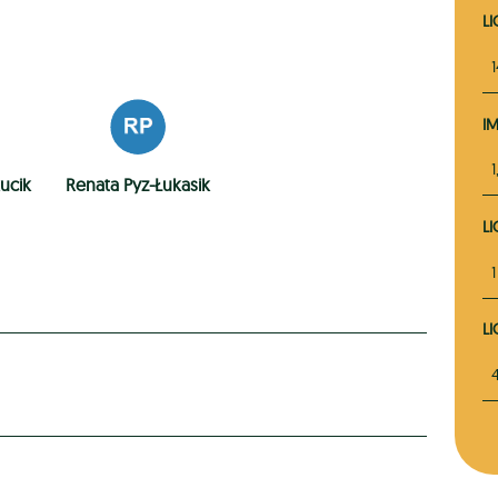
L
I
1
kucik
Renata Pyz-Łukasik
L
1
L