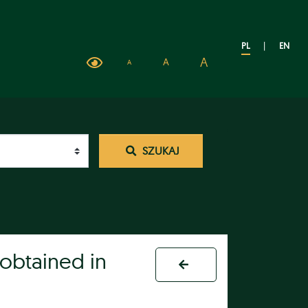
PL
|
EN
A
A
A
SZUKAJ
 obtained in