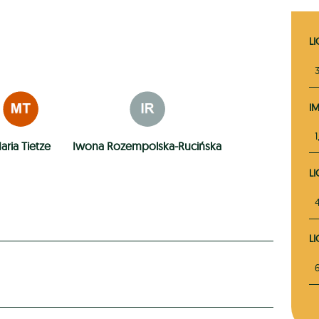
L
I
1
aria Tietze
Iwona Rozempolska-Rucińska
L
L