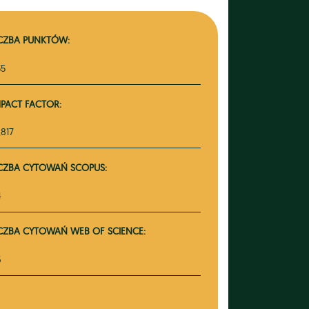
ICZBA PUNKTÓW:
35
MPACT FACTOR:
,817
ICZBA CYTOWAŃ SCOPUS:
4
ICZBA CYTOWAŃ WEB OF SCIENCE:
6