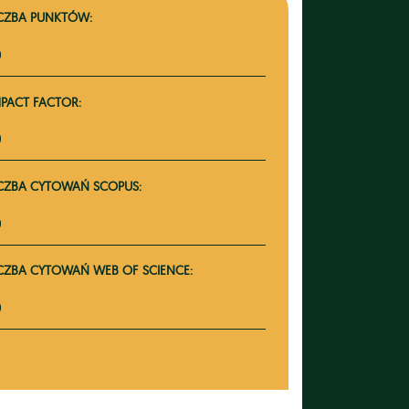
ICZBA PUNKTÓW:
0
MPACT FACTOR:
0
ICZBA CYTOWAŃ SCOPUS:
0
ICZBA CYTOWAŃ WEB OF SCIENCE:
0