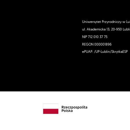
Uniwersytet Przyrodniczy w Lu
ul. Akademicka 13, 20-950 Lubl
NIP 712 010 37 75
REGON 000001896
ePUAP: /UP-Lublin/SkrytkaESP