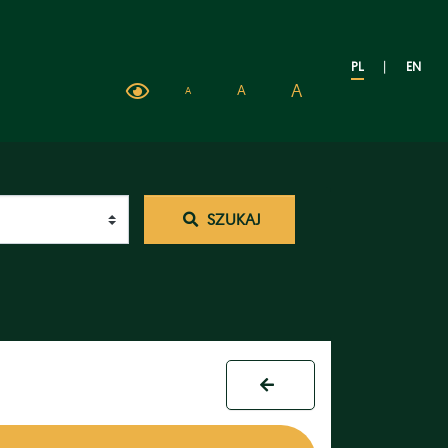
PL
|
EN
A
A
A
SZUKAJ