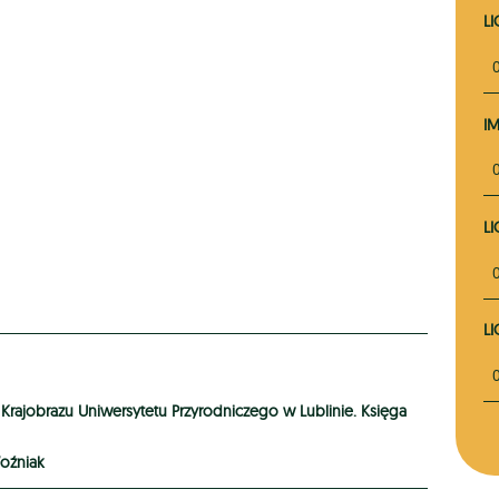
L
I
L
L
 Krajobrazu Uniwersytetu Przyrodniczego w Lublinie. Księga
oźniak