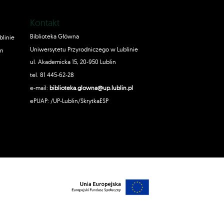
Kontakt
Biblioteka Główna
blinie
Uniwersytetu Przyrodniczego w Lublinie
in
ul. Akademicka 15, 20-950 Lublin
tel. 81 445-62-28
e-mail:
biblioteka.glowna@up.lublin.pl
ePUAP: /UP-Lublin/SkrytkaESP