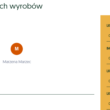
ych wyrobów
L
I
Marzena Marzec
L
L