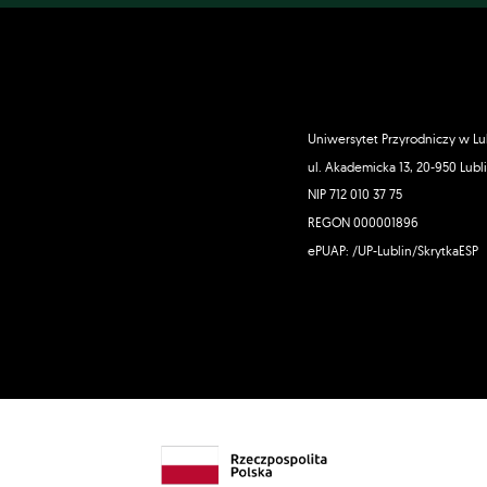
Uniwersytet Przyrodniczy w Lu
ul. Akademicka 13, 20-950 Lubl
NIP 712 010 37 75
REGON 000001896
ePUAP: /UP-Lublin/SkrytkaESP