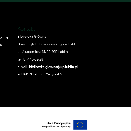
Kontakt
Biblioteka Główna
blinie
Uniwersytetu Przyrodniczego w Lublinie
in
ul. Akademicka 15, 20-950 Lublin
tel. 81 445-62-28
e-mail:
biblioteka.glowna@up.lublin.pl
ePUAP: /UP-Lublin/SkrytkaESP