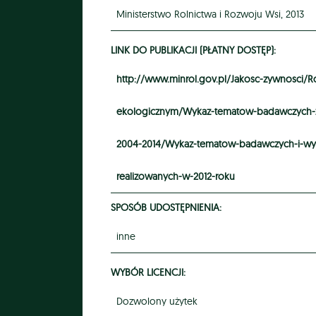
Ministerstwo Rolnictwa i Rozwoju Wsi, 2013
LINK DO PUBLIKACJI (PŁATNY DOSTĘP):
http://www.minrol.gov.pl/Jakosc-zywnosci/R
ekologicznym/Wykaz-tematow-badawczych-z-z
2004-2014/Wykaz-tematow-badawczych-i-wyni
realizowanych-w-2012-roku
SPOSÓB UDOSTĘPNIENIA:
inne
WYBÓR LICENCJI:
Dozwolony użytek