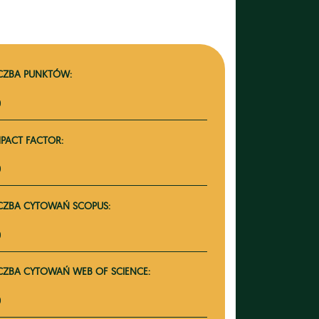
ICZBA PUNKTÓW:
0
MPACT FACTOR:
0
ICZBA CYTOWAŃ SCOPUS:
0
ICZBA CYTOWAŃ WEB OF SCIENCE:
0