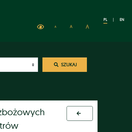
PL
|
EN
A
A
A
SZUKAJ
 zbożowych
etrów