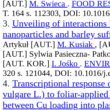
[AUT.]
M. Świeca
.
FOOD RE
T. 164 s. 112303, DOI: 10.1016
3.
Unveiling of interactions
nanoparticles and barley suf
Artykuł
[AUT.]
M. Kusiak
, [
[AUT.]
Sylwia Pasieczna- Patk
[AUT. KOR.]
I. Jośko
.
ENVI
320 s. 121044, DOI: 10.1016/j
4.
Transcriptional response
vulgare L.) to foliar-applie
between Cu loading into pla