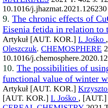
10.1016/j.jhazmat.2021.126230
9.
The chronic effects of C
Eisenia fetida in relation to 
Artykuł
[AUT. KOR.]
I. Jośko
Oleszczuk
.
CHEMOSPHERE
2
10.1016/j.chemosphere.2020.1
10.
The possibilities of using
functional value of winter w
Artykuł
[AUT. KOR.]
Krzyszto
[AUT. KOR.]
I. Jośko
, [AUT.
CEREAL CHEMISTRY
2021 T