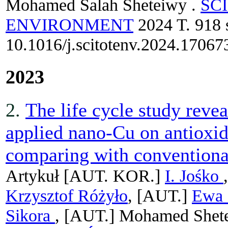
Mohamed Salah Sheteiwy .
SC
ENVIRONMENT
2024 T. 918 
10.1016/j.scitotenv.2024.17067
2023
2.
The life cycle study revea
applied nano-Cu on antioxida
comparing with conventiona
Artykuł
[AUT. KOR.]
I. Jośko
Krzysztof Różyło
, [AUT.]
Ewa 
Sikora
, [AUT.]
Mohamed Shet