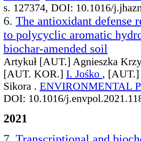
s. 127374, DOI: 10.1016/j.jha
6.
The antioxidant defense 
to polycyclic aromatic hydro
biochar-amended soil
Artykuł
[AUT.]
Agnieszka Krzy
[AUT. KOR.]
I. Jośko
, [AUT.
Sikora .
ENVIRONMENTAL 
DOI: 10.1016/j.envpol.2021.11
2021
7.
Transcriptional and bioch