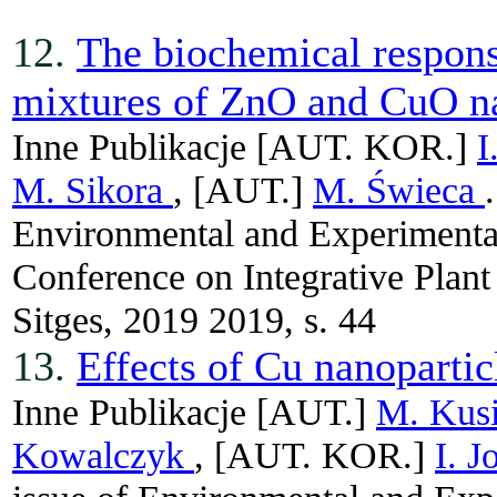
12.
The biochemical respons
mixtures of ZnO and CuO na
Inne Publikacje
[AUT. KOR.]
I
M. Sikora
, [AUT.]
M. Świeca
Environmental and Experimental
Conference on Integrative Plant
Sitges, 2019 2019, s. 44
13.
Effects of Cu nanoparti
Inne Publikacje
[AUT.]
M. Kus
Kowalczyk
, [AUT. KOR.]
I. 