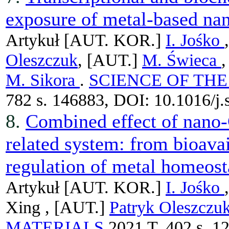
exposure of metal-based nan
Artykuł
[AUT. KOR.]
I. Jośko
Oleszczuk
, [AUT.]
M. Świeca
M. Sikora
.
SCIENCE OF TH
782 s. 146883, DOI: 10.1016/j.
8.
Combined effect of nano
related system: from bioavail
regulation of metal homeosta
Artykuł
[AUT. KOR.]
I. Jośko
Xing ,
[AUT.]
Patryk Oleszczu
MATERIALS
2021 T. 402 s. 1