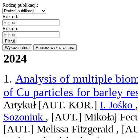
Rodzaj publikacji:
Rok od:
Rok do:
Filtruj
Wykaz autora
Pobierz wykaz autora
2024
1.
Analysis of multiple biom
of Cu particles for barley r
Artykuł
[AUT. KOR.]
I. Jośko
Sozoniuk
, [AUT.]
Mikołaj Fec
[AUT.]
Melissa Fitzgerald ,
[A