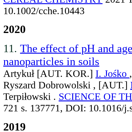
10.1002/cche.10443
2020
11.
The effect of pH and ag
nanoparticles in soils
Artykuł
[AUT. KOR.]
I. Jośko
Ryszard Dobrowolski ,
[AUT.]
Terpiłowski .
SCIENCE OF T
721 s. 137771, DOI: 10.1016/j.
2019