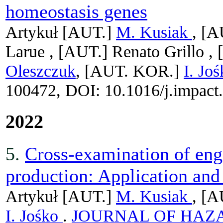
homeostasis genes
Artykuł
[AUT.]
M. Kusiak
, [
Larue ,
[AUT.]
Renato Grillo ,
Oleszczuk
, [AUT. KOR.]
I. Jo
100472, DOI: 10.1016/j.impact
2022
5.
Cross-examination of eng
production: Application and 
Artykuł
[AUT.]
M. Kusiak
, [
I. Jośko
.
JOURNAL OF HAZ