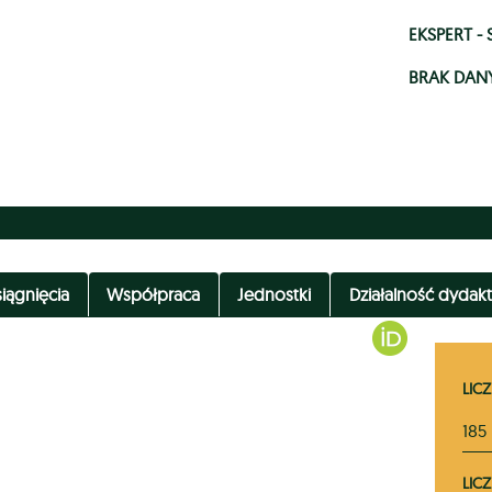
EKSPERT 
BRAK DAN
iągnięcia
Współpraca
Jednostki
Działalność dydak
LICZ
185
LIC