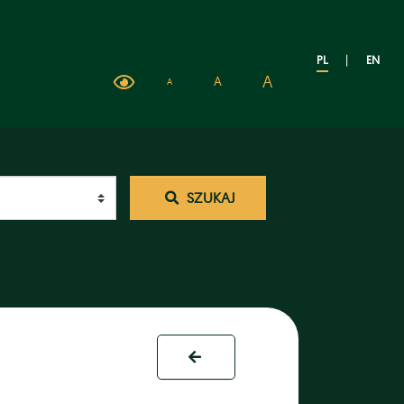
PL
|
EN
A
A
A
SZUKAJ