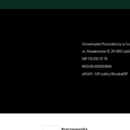
Uniwersytet Przyrodniczy w Lu
ul. Akademicka 13, 20-950 Lubl
NIP 712 010 37 75
REGON 000001896
ePUAP: /UP-Lublin/SkrytkaESP