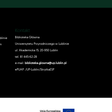
Kontakt
Biblioteka Główna
blinie
Uniwersytetu Przyrodniczego w Lublinie
in
ul. Akademicka 15, 20-950 Lublin
tel. 81 445-62-28
e-mail:
biblioteka.glowna@up.lublin.pl
ePUAP: /UP-Lublin/SkrytkaESP