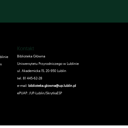
Kontakt
Biblioteka Główna
blinie
Uniwersytetu Przyrodniczego w Lublinie
in
ul. Akademicka 15, 20-950 Lublin
tel. 81 445-62-28
e-mail:
biblioteka.glowna@up.lublin.pl
ePUAP: /UP-Lublin/SkrytkaESP