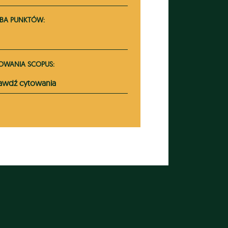
ZBA PUNKTÓW:
OWANIA SCOPUS:
awdź cytowania