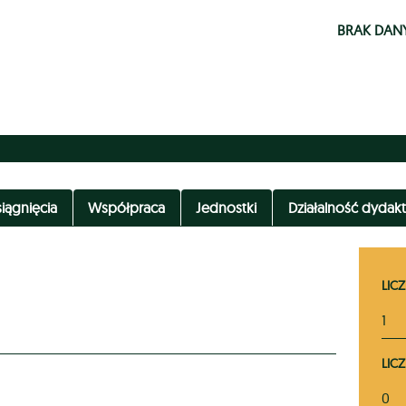
BRAK DAN
iągnięcia
Współpraca
Jednostki
Działalność dydak
LICZ
1
LIC
0