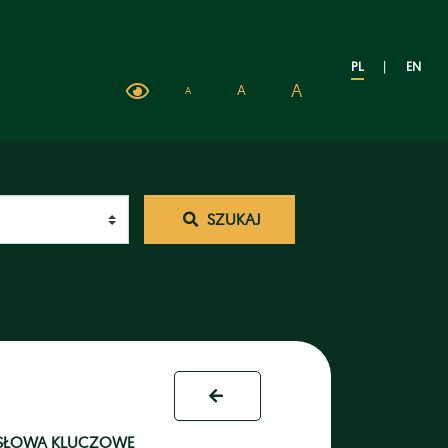
PL
|
EN
A
A
A
SZUKAJ
- SŁOWA KLUCZOWE