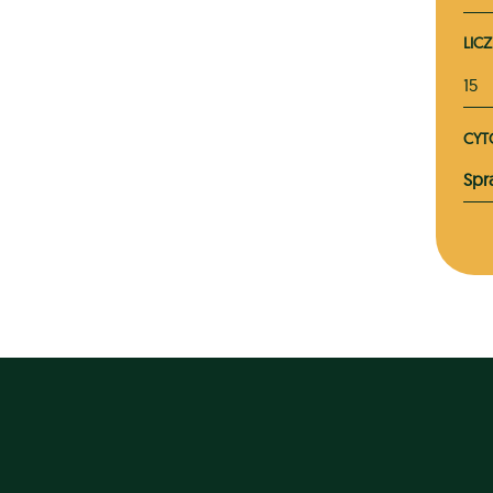
LIC
15
CYT
Spr