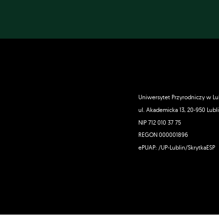
Uniwersytet Przyrodniczy w Lu
ul. Akademicka 13, 20-950 Lubl
NIP 712 010 37 75
REGON 000001896
ePUAP: /UP-Lublin/SkrytkaESP