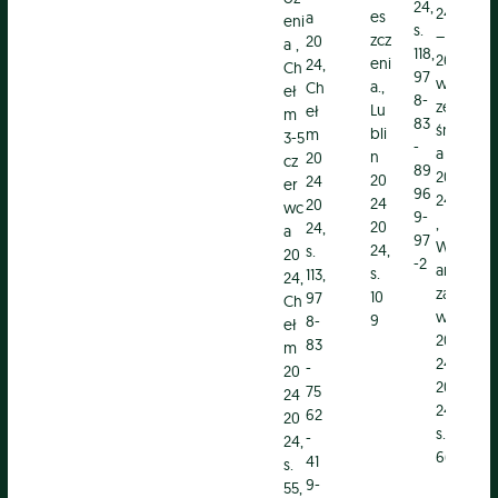
24,
24
o
es
a
eni
s.
–
w
zcz
20
a ,
118,
26
-
eni
24,
Ch
97
wr
Zd
a.,
Ch
eł
8-
ze
ro
Lu
eł
m
83
śni
wi
bli
m
3-5
-
a
e
n
20
cz
89
20
ro
20
24
er
96
24.
lin
24
20
wc
9-
,
w
20
24,
a
97
W
d
24,
s.
20
-2
ars
bi
s.
113,
24,
za
e
10
97
Ch
wa
ak
9
8-
eł
20
ua
83
m
24
ny
-
20
20
ch
75
24
24,
w
62
20
s.
zw
-
24,
66
ań
41
s.
Str
9-
55,