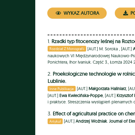
WYKAZ AUTORA
PO
1.
Rzadki typ fitocenozy leśnej na Rozt
[AUT.]
M. Soroka ,
[AUT.]
Rozdział Z Monografii
naukowych VІ Międzynarodowej Naukowo-Praktyc
Ponichtera, Ihor Ivaniuk. Część 3., Łomża 2024
2.
Proekologiczne technologie w rolni
Lublinie.
[AUT.]
Małgorzata Haliniarz
, [AU
Inne Publikacje
[AUT.]
Ewa Kwiecińska-Poppe
, [AUT.]
Krzysztof
i praktyce. Streszczenia wystąpień plenarnych
3.
Effect of agricultural practice on che
[AUT.]
Andrzej Woźniak
.
Journal of E
Artykuł