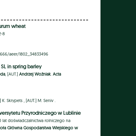
 durum wheat
2-8
.15666/aeer/1802_34833496
SL in spring barley
ęda
, [AUT.]
Andrzej Woźniak
.
Acta
.]
K. Skrypets ,
[AUT.]
M. Seniv .
ersytetu Przyrodniczego w Lublinie
00 lat doświadczalnictwa rolniczego na
koła Główna Gospodarstwa Wiejskiego w