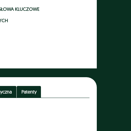
- SŁOWA KLUCZOWE
YCH
tyczna
Patenty