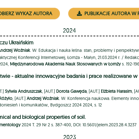
BIERZ WYKAZ AUTORA
PUBLIKACJE AUTORA W 
2024
oczu Ukraińskim
Andrzej Woźniak
. W: Edukacja i nauka leśna: stan, problemy i perspekty
znej Konferencji Internetowej, Łomża - Małyn, 21.03.2024 r. / Redakcj
 2024,
Międzynarodowa Akademia Nauk Stosowanych w Łomży
s. 192-19
ctwie - aktualne innowacyjne badania i prace realizowane 
T.]
Sylwia Andruszczak
, [AUT.]
Dorota Gawęda
, [AUT.]
Elżbieta Harasim
, [
 Różyło
, [AUT.]
Andrzej Woźniak
. W: Konferencja naukowa. Elementy inno
 doniesień i komunikatów., Bydgoszcz 2024 2024, s. 12
mical and biological properties of soil.
lementology
2024 T. 29 Nr 2 s. 387-400, DOI: 10.5601/jelem.2023.28.4.3237
2023