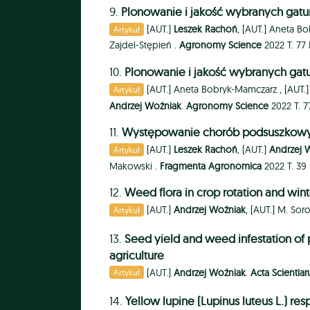
9.
Plonowanie i jakość wybranych gatu
[AUT.]
Leszek Rachoń
, [AUT.]
Aneta Bo
Artykuł
Zajdel-Stępień .
Agronomy Science
2022 T. 77 
10.
Plonowanie i jakość wybranych gatu
[AUT.]
Aneta Bobryk-Mamczarz ,
[AUT.
Artykuł
Andrzej Woźniak
.
Agronomy Science
2022 T. 77
11.
Występowanie chorób podsuszkowyc
[AUT.]
Leszek Rachoń
, [AUT.]
Andrzej 
Artykuł
Makowski .
Fragmenta Agronomica
2022 T. 39 
12.
Weed flora in crop rotation and wi
[AUT.]
Andrzej Woźniak
, [AUT.]
M. Soro
Artykuł
13.
Seed yield and weed infestation of p
agriculture
[AUT.]
Andrzej Woźniak
.
Acta Scienti
Artykuł
14.
Yellow lupine (Lupinus luteus L.) re