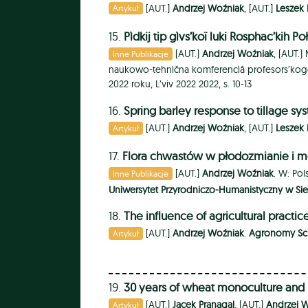
[AUT.]
Andrzej Woźniak
, [AUT.]
Leszek
Artykuł
15.
Pìdkij tip gìvs’koï luki Rosphac’kih Po
[AUT.]
Andrzej Woźniak
, [AUT.]
Inne Publikacje
naukowo-tehnìčna komferencìâ profesors’kogo s
2022 roku, L’viv 2022 2022, s. 10-13
16.
Spring barley response to tillage sy
[AUT.]
Andrzej Woźniak
, [AUT.]
Leszek
Artykuł
17.
Flora chwastów w płodozmianie i mo
[AUT.]
Andrzej Woźniak
. W: Po
Inne Publikacje
Uniwersytet Przyrodniczo-Humanistyczny w Si
18.
The influence of agricultural practic
[AUT.]
Andrzej Woźniak
.
Agronomy Sc
Artykuł
19.
30 years of wheat monoculture and 
[AUT.]
Jacek Pranagal
, [AUT.]
Andrzej 
Artykuł