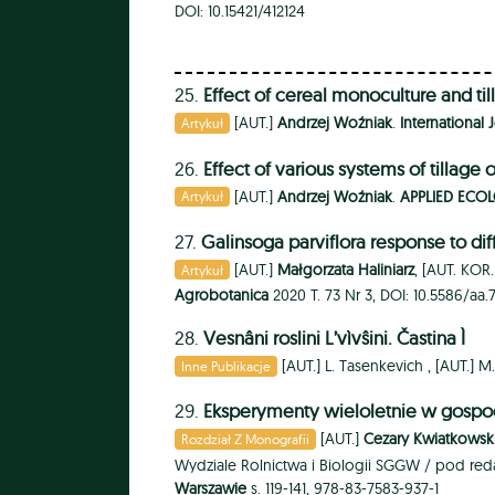
DOI: 10.15421/412124
25.
Effect of cereal monoculture and ti
[AUT.]
Andrzej Woźniak
.
International 
Artykuł
26.
Effect of various systems of tillage 
[AUT.]
Andrzej Woźniak
.
APPLIED ECO
Artykuł
27.
Galinsoga parviflora response to dif
[AUT.]
Małgorzata Haliniarz
, [AUT. KOR
Artykuł
Agrobotanica
2020 T. 73 Nr 3, DOI: 10.5586/aa.
28.
Vesnâni roslini L’vìvŝini. Častina Ì
[AUT.]
L. Tasenkevich ,
[AUT.]
M.
Inne Publikacje
29.
Eksperymenty wieloletnie w gospod
[AUT.]
Cezary Kwiatkowsk
Rozdział Z Monografii
Wydziale Rolnictwa i Biologii SGGW / pod red
Warszawie
s. 119-141, 978-83-7583-937-1