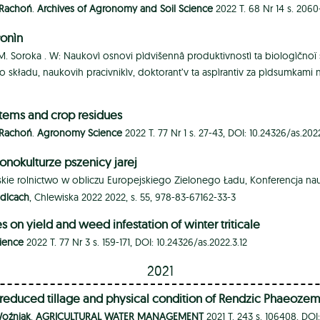
 Rachoń
.
Archives of Agronomy and Soil Science
2022 T. 68 Nr 14 s. 206
łonìn
M. Soroka .
W: Naukovì osnovi pìdvišennâ produktivnostì ta biologìčnoï s
kładu, naukovih pracivnikìv, doktorant’v ta aspìrantiv za pìdsumkami n
stems and crop residues
 Rachoń
.
Agronomy Science
2022 T. 77 Nr 1 s. 27-43, DOI: 10.24326/as.2022
nokulturze pszenicy jarej
lskie rolnictwo w obliczu Europejskiego Zielonego Ładu, Konferencja n
edlcach
, Chlewiska 2022 2022, s. 55, 978-83-67162-33-3
es on yield and weed infestation of winter triticale
ience
2022 T. 77 Nr 3 s. 159-171, DOI: 10.24326/as.2022.3.12
2021
reduced tillage and physical condition of Rendzic Phaeoze
Woźniak
.
AGRICULTURAL WATER MANAGEMENT
2021 T. 243 s. 106408, DOI