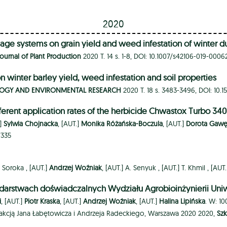
2020
llage systems on grain yield and weed infestation of winter
Journal of Plant Production
2020 T. 14 s. 1-8, DOI: 10.1007/s42106-019-0006
on winter barley yield, weed infestation and soil properties
LOGY AND ENVIRONMENTAL RESEARCH
2020 T. 18 s. 3483-3496, DOI: 10
ferent application rates of the herbicide Chwastox Turbo 340 
.]
Sylwia Chojnacka
, [AUT.]
Monika Różańska-Boczula
, [AUT.]
Dorota Gaw
7335
 Soroka ,
[AUT.]
Andrzej Woźniak
, [AUT.]
A. Senyuk ,
[AUT.]
T. Khmil ,
[AUT
arstwach doświadczalnych Wydziału Agrobioinżynierii Uniw
i
, [AUT.]
Piotr Kraska
, [AUT.]
Andrzej Woźniak
, [AUT.]
Halina Lipińska
. W: 1
akcją Jana Łabętowicza i Andrzeja Radeckiego, Warszawa 2020 2020,
Sz