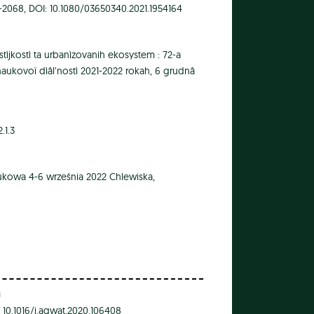
0-2068, DOI: 10.1080/03650340.2021.1954164
tìjkostì ta urbanìzovanih ekosystem : 72-a
aukovoï dìâl’nostì 2021-2022 rokah, 6 grudnâ
.1.3
aukowa 4-6 września 2022 Chlewiska,
m
: 10.1016/j.agwat.2020.106408