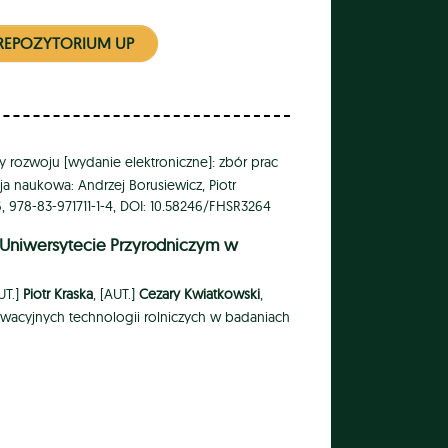
REPOZYTORIUM UP
wy rozwoju [wydanie elektroniczne]: zbór prac
a naukowa: Andrzej Borusiewicz, Piotr
6, 978-83-971711-1-4, DOI: 10.58246/FHSR3264
w Uniwersytecie Przyrodniczym w
AUT.]
Piotr Kraska
, [AUT.]
Cezary Kwiatkowski
,
wacyjnych technologii rolniczych w badaniach