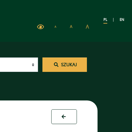
PL
|
EN
A
A
A
SZUKAJ