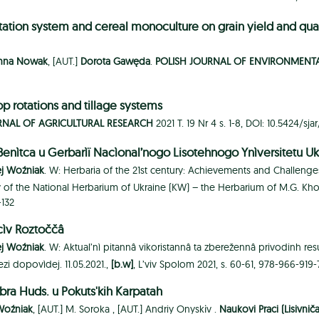
rotation system and cereal monoculture on grain yield and qua
nna Nowak
, [AUT.]
Dorota Gawęda
.
POLISH JOURNAL OF ENVIRONMENTA
op rotations and tillage systems
RNAL OF AGRICULTURAL RESEARCH
2021 T. 19 Nr 4 s. 1-8, DOI: 10.5424/sj
Benìtca u Gerbarìï Nacìonal’nogo Lisotehnogo Ynìversitetu Uk
ej Woźniak
. W: Herbaria of the 21st century: Achievements and Challenges 
 of the National Herbarium of Ukraine (KW) – the Herbarium of M.G. Khol
-132
cìv Roztoččâ
ej Woźniak
. W: Aktual’nì pitannâ vikoristannâ ta zberežennâ privodinh resurs
i dopovìdej. 11.05.2021.,
[b.w]
, L’viv Spolom 2021, s. 60-61, 978-966-919
ra Huds. u Pokuts'kih Karpatah
Woźniak
, [AUT.]
M. Soroka ,
[AUT.]
Andriy Onyskіv .
Naukovi Praci (Lisivni