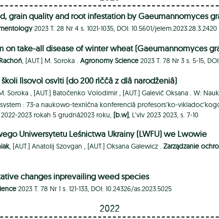
ld, grain quality and root infestation by Gaeumannomyces gram
lementology
2023 T. 28 Nr 4 s. 1021-1035, DOI: 10.5601/jelem.2023.28.3.2420
m on take-all disease of winter wheat (Gaeumannomyces gramin
 Rachoń
, [AUT.]
M. Soroka .
Agronomy Science
2023 T. 78 Nr 3 s. 5-15, DO
oï školi lìsovoì osvìti (do 200 rìččâ z dlâ narodženiâ)
M. Soroka ,
[AUT.]
Batočenko Volodimir ,
[AUT.]
Galevič Oksana .
W: Nauk
ekosystem : 73-a naukowo-texnìčna konferencìâ profesors’ko-vikladoc’kogo
u 2022-2023 rokah 5 grudnâ2023 roku,
[b.w]
, L’vìv 2023 2023, s. 7-10
dowego Uniwersytetu Leśnictwa Ukrainy (LWFU) we Lwowie
iak
, [AUT.]
Anatolij Szovgan ,
[AUT.]
Oksana Galewicz .
Zarządzanie ochro
itative changes inprevailing weed species
ience
2023 T. 78 Nr 1 s. 121-133, DOI: 10.24326/as.2023.5025
2022