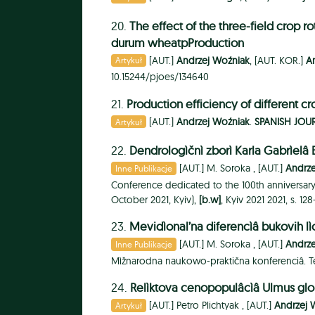
20.
The effect of the three-field crop 
durum wheatpProduction
[AUT.]
Andrzej Woźniak
, [AUT. KOR.]
A
Artykuł
10.15244/pjoes/134640
21.
Production efficiency of different cr
[AUT.]
Andrzej Woźniak
.
SPANISH JOU
Artykuł
22.
Dendrologìčnì zborì Karla Gabrìelâ 
[AUT.]
M. Soroka ,
[AUT.]
Andrz
Inne Publikacje
Conference dedicated to the 100th anniversary
October 2021, Kyiv),
[b.w]
, Kyiv 2021 2021, s. 128
23.
Mevidìonal’na diferencìâ bukovih lì
[AUT.]
M. Soroka ,
[AUT.]
Andrz
Inne Publikacje
Mìžnarodna naukowo-praktična konferenciâ. Tez
24.
Relìktova cenopopulâcìâ Ulmus glob
[AUT.]
Petro Plichtyak ,
[AUT.]
Andrzej 
Artykuł