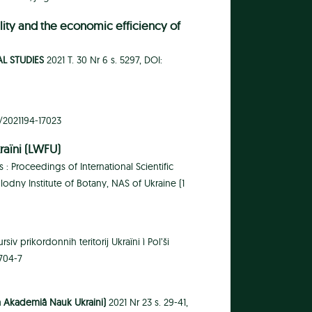
lity and the economic efficiency of
L STUDIES
2021 T. 30 Nr 6 s. 5297, DOI:
ar/2021194-17023
raïni (LWFU)
: Proceedings of International Scientific
odny Institute of Botany, NAS of Ukraine (1
iv prikordonnih teritorij Ukraïni ì Pol’ši
-704-7
ča Akademiâ Nauk Ukraini)
2021 Nr 23 s. 29-41,