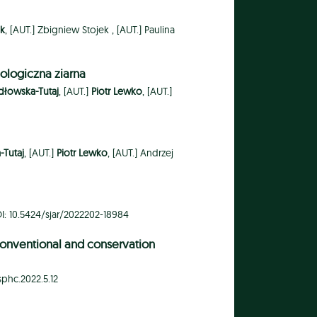
ak
, [AUT.]
Zbigniew Stojek ,
[AUT.]
Paulina
ologiczna ziarna
dłowska-Tutaj
, [AUT.]
Piotr Lewko
, [AUT.]
Tutaj
, [AUT.]
Piotr Lewko
, [AUT.]
Andrzej
DOI: 10.5424/sjar/2022202-18984
 conventional and conservation
asphc.2022.5.12