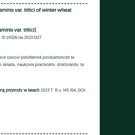
inis var. tritici of winter wheat
is var. tritici)
I: 10.24326/as.2023.5127
ovì osnovi pìdviŝennâ produktivnostì ta
 składu, naukovix pracìvnikìv, doktorantìv, ta
ną przyrody w lasach
2023 T. 15 s. 145-154, DOI: