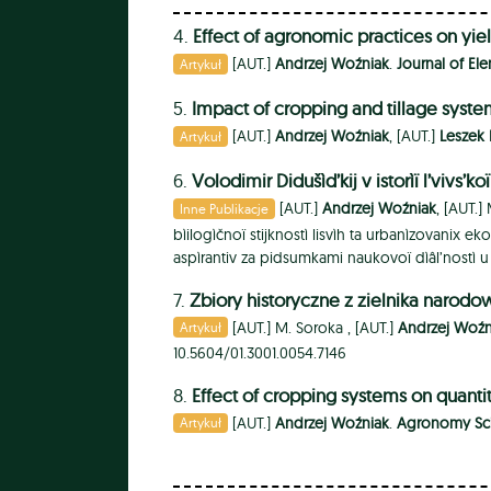
4.
Effect of agronomic practices on yie
[AUT.]
Andrzej Woźniak
.
Journal of E
Artykuł
5.
Impact of cropping and tillage syste
[AUT.]
Andrzej Woźniak
, [AUT.]
Leszek
Artykuł
6.
Volodimir Didušìd’kij v istorìï l’vivs’k
[AUT.]
Andrzej Woźniak
, [AUT.]
Inne Publikacje
bìilogìčnoï stijknostì lisvìh ta urbanìzovanix 
aspìrantiv za pidsumkami naukovoï dìâl’nostì 
7.
Zbiory historyczne z zielnika naro
[AUT.]
M. Soroka ,
[AUT.]
Andrzej Woźn
Artykuł
10.5604/01.3001.0054.7146
8.
Effect of cropping systems on quant
[AUT.]
Andrzej Woźniak
.
Agronomy Sc
Artykuł