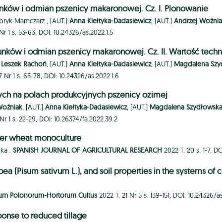
nków i odmian pszenicy makaronowej. Cz. I. Plonowanie
bryk-Mamczarz ,
[AUT.]
Anna Kiełtyka-Dadasiewicz
, [AUT.]
Andrzej Woźni
Nr 1 s. 53-63, DOI: 10.24326/as.2022.1.5
nków i odmian pszenicy makaronowej. Cz. II. Wartość techn
]
Leszek Rachoń
, [AUT.]
Anna Kiełtyka-Dadasiewicz
, [AUT.]
Magdalena Szy
 Nr 1 s. 65-78, DOI: 10.24326/as.2022.1.6
h na polach produkcyjnych pszenicy ozimej
Woźniak
, [AUT.]
Anna Kiełtyka-Dadasiewicz
, [AUT.]
Magdalena Szydłowska-
Nr 1 s. 22-29, DOI: 10.26374/fa.2022.39.2
nter wheat monoculture
ka .
SPANISH JOURNAL OF AGRICULTURAL RESEARCH
2022 T. 20 s. 1-7, 
ea (Pisum sativum L.), and soil properties in the systems of
arum Polonorum-Hortorum Cultus
2022 T. 21 Nr 5 s. 139-151, DOI: 10.24326/
sponse to reduced tillage