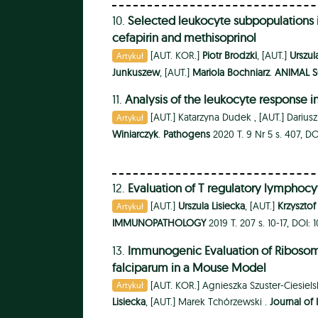
10.
Selected leukocyte subpopulations i
cefapirin and methisoprinol
[AUT. KOR.]
Piotr Brodzki
, [AUT.]
Urszul
Artykuł
Junkuszew
, [AUT.]
Mariola Bochniarz
.
ANIMAL S
11.
Analysis of the leukocyte response
[AUT.]
Katarzyna Dudek ,
[AUT.]
Darius
Artykuł
Winiarczyk
.
Pathogens
2020 T. 9 Nr 5 s. 407, 
12.
Evaluation of T regulatory lymphocy
[AUT.]
Urszula Lisiecka
, [AUT.]
Krzysztof
Artykuł
IMMUNOPATHOLOGY
2019 T. 207 s. 10-17, DOI: 
13.
Immunogenic Evaluation of Ribosoma
falciparum in a Mouse Model
[AUT. KOR.]
Agnieszka Szuster-Ciesiels
Artykuł
Lisiecka
, [AUT.]
Marek Tchórzewski .
Journal o