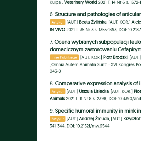
Kulpa .
Veterinary World
2021 T. 14 Nr 6 s. 1572
6.
Structure and pathologies of articular
[AUT.]
Beata Żylińska
, [AUT. KOR.]
Alek
Artykuł
IN VIVO
2021 T. 35 Nr 3 s. 1355-1363, DOI: 10.218
7.
Ocena wybranych subpopulacji leuko
domacicznym zastosowaniu Cefapiryny
[AUT. KOR.]
Piotr Brodzki
, [AUT.
Inne Publikacje
„Omnia Autem Animalia Sunt” : XVI Kongres Po
043-0
8.
Comparative expression analysis of 
[AUT.]
Urszula Lisiecka
, [AUT. KOR.]
Pio
Artykuł
Animals
2021 T. 11 Nr 8 s. 2398, DOI: 10.3390/an
9.
Specific humoral immunity in mink i
[AUT.]
Andrzej Żmuda
, [AUT.]
Krzysztof
Artykuł
341-344, DOI: 10.21521/mw.6544