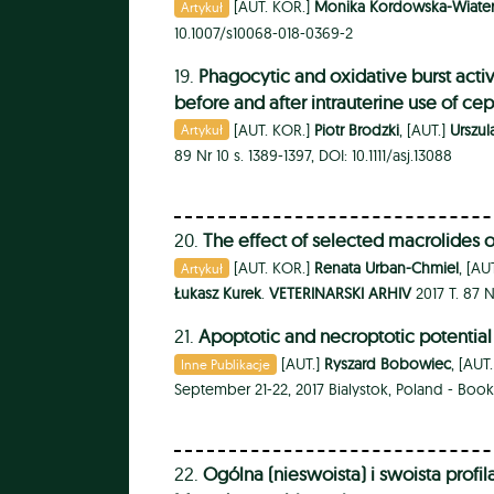
[AUT. KOR.]
Monika Kordowska-Wiate
Artykuł
10.1007/s10068-018-0369-2
19.
Phagocytic and oxidative burst activ
before and after intrauterine use of ce
[AUT. KOR.]
Piotr Brodzki
, [AUT.]
Urszul
Artykuł
89 Nr 10 s. 1389-1397, DOI: 10.1111/asj.13088
20.
The effect of selected macrolides o
[AUT. KOR.]
Renata Urban-Chmiel
, [AU
Artykuł
Łukasz Kurek
.
VETERINARSKI ARHIV
2017 T. 87 N
21.
Apoptotic and necroptotic potential 
[AUT.]
Ryszard Bobowiec
, [AUT
Inne Publikacje
September 21-22, 2017 Bialystok, Poland - Bo
22.
Ogólna (nieswoista) i swoista profi