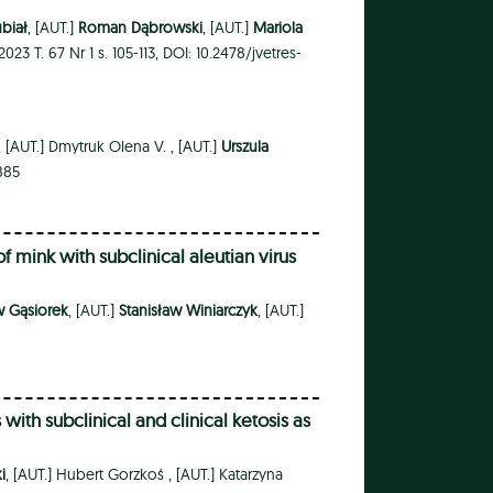
biał
, [AUT.]
Roman Dąbrowski
, [AUT.]
Mariola
023 T. 67 Nr 1 s. 105-113, DOI: 10.2478/jvetres-
,
[AUT.]
Dmytruk Olena V. ,
[AUT.]
Urszula
2885
mink with subclinical aleutian virus
w Gąsiorek
, [AUT.]
Stanisław Winiarczyk
, [AUT.]
ith subclinical and clinical ketosis as
i
, [AUT.]
Hubert Gorzkoś ,
[AUT.]
Katarzyna