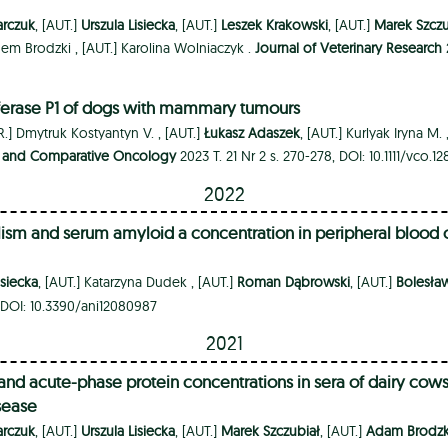
arczuk
, [AUT.]
Urszula Lisiecka
, [AUT.]
Leszek Krakowski
, [AUT.]
Marek Szczu
em Brodzki ,
[AUT.]
Karolina Wolniaczyk .
Journal of Veterinary Research
2
sferase P1 of dogs with mammary tumours
R.]
Dmytruk Kostyantyn V. ,
[AUT.]
Łukasz Adaszek
, [AUT.]
Kurlyak Iryna M. 
y and Comparative Oncology
2023 T. 21 Nr 2 s. 270-278, DOI: 10.1111/vco.1
2022
sm and serum amyloid a concentration in peripheral blood of 
isiecka
, [AUT.]
Katarzyna Dudek ,
[AUT.]
Roman Dąbrowski
, [AUT.]
Bolesła
, DOI: 10.3390/ani12080987
2021
d acute-phase protein concentrations in sera of dairy cows w
isease
arczuk
, [AUT.]
Urszula Lisiecka
, [AUT.]
Marek Szczubiał
, [AUT.]
Adam Brodzk