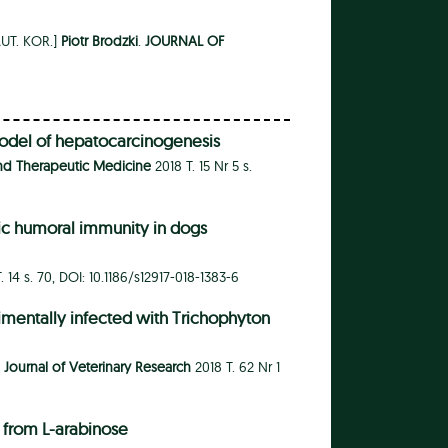
AUT. KOR.]
Piotr Brodzki
.
JOURNAL OF
t model of hepatocarcinogenesis
nd Therapeutic Medicine
2018 T. 15 Nr 5 s.
ific humoral immunity in dogs
. 14 s. 70, DOI: 10.1186/s12917-018-1383-6
imentally infected with Trichophyton
.
Journal of Veterinary Research
2018 T. 62 Nr 1
l from L-arabinose