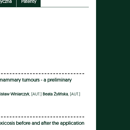
tyczna
Patenty
 mammary tumours - a preliminary
nisław Winiarczyk
, [AUT.]
Beata Żylińska
, [AUT.]
icosis before and after the application