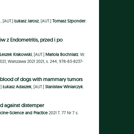
 ,
[AUT.]
Łukasz Jarosz
, [AUT.]
Tomasz Szponder
.
 z Endometritis, przed i po
Leszek Krakowski
, [AUT.]
Mariola Bochniarz
. W:
21, Warszawa 2021 2021, s. 244, 978-83-8237-
al blood of dogs with mammary tumors
.]
Łukasz Adaszek
, [AUT.]
Stanisław Winiarczyk
.
ed against distemper
cine-Science and Practice
2021 T. 77 Nr 7 s.