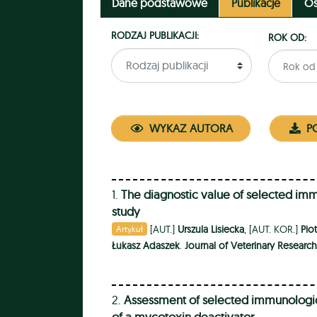
Dane podstawowe
Publikacje
Os
RODZAJ PUBLIKACJI:
ROK OD:
WYKAZ AUTORA
PO
1.
The diagnostic value of selected im
study
[AUT.]
Urszula Lisiecka
, [AUT. KOR.]
Pio
Artykuł
Łukasz Adaszek
.
Journal of Veterinary Research
2.
Assessment of selected immunologica
of a mycotoxin deactivator