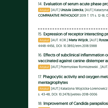
14.
Evaluation of serum acute phase pro
[AUT.]
Urszula Lisiecka
, [AUT.]
Katarzyn
Artykuł
COMPARATIVE PATHOLOGY
2019 T. 171 s. 12-18,
15.
Expression of receptor interacting p
[AUT. KOR.]
Marta Wójcik
, [AUT.]
Rysza
Artykuł
4448-4456, DOI: 10.3892/etm.2018.5988
16.
Effects of subclinical inflammation 
vaccinated against canine distemper a
[AUT.]
Przemysław Romiszewski ,
[AUT
Artykuł
17.
Phagocytic activity and oxygen meta
mentagrophytes
[AUT.]
Katarzyna Wojcicka-Lorenowicz
Artykuł
s. 43-48, DOI: 10.2478/jvetres-2018-0006
18.
Improvement of Candida parapsilosis