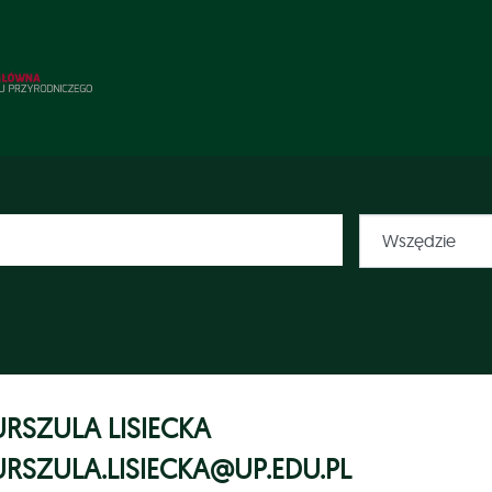
URSZULA LISIECKA
URSZULA.LISIECKA@UP.EDU.PL