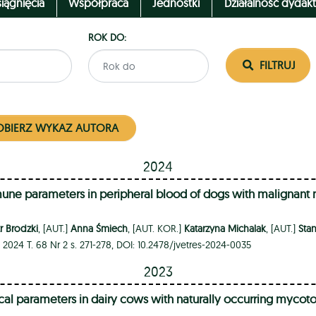
iągnięcia
Współpraca
Jednostki
Działalność dydak
ROK DO:
FILTRUJ
BIERZ WYKAZ AUTORA
2024
mune parameters in peripheral blood of dogs with malignant
tr Brodzki
, [AUT.]
Anna Śmiech
, [AUT. KOR.]
Katarzyna Michalak
, [AUT.]
Sta
2024 T. 68 Nr 2 s. 271-278, DOI: 10.2478/jvetres-2024-0035
2023
l parameters in dairy cows with naturally occurring mycotox