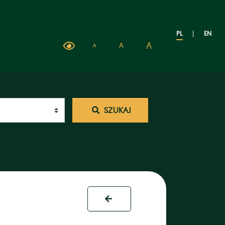
PL
|
EN
A
A
A
SZUKAJ