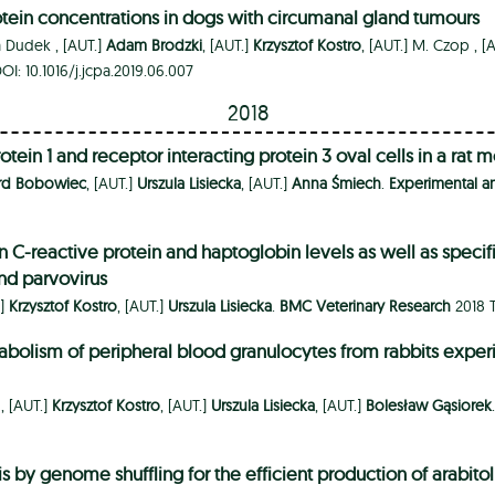
tein concentrations in dogs with circumanal gland tumours
a Dudek ,
[AUT.]
Adam Brodzki
, [AUT.]
Krzysztof Kostro
, [AUT.]
M. Czop ,
[
 DOI: 10.1016/j.jcpa.2019.06.007
2018
rotein 1 and receptor interacting protein 3 oval cells in a ra
rd Bobowiec
, [AUT.]
Urszula Lisiecka
, [AUT.]
Anna Śmiech
.
Experimental a
on C-reactive protein and haptoglobin levels as well as spec
nd parvovirus
.]
Krzysztof Kostro
, [AUT.]
Urszula Lisiecka
.
BMC Veterinary Research
2018 T
bolism of peripheral blood granulocytes from rabbits exper
 ,
[AUT.]
Krzysztof Kostro
, [AUT.]
Urszula Lisiecka
, [AUT.]
Bolesław Gąsiorek
 by genome shuffling for the efficient production of arabito