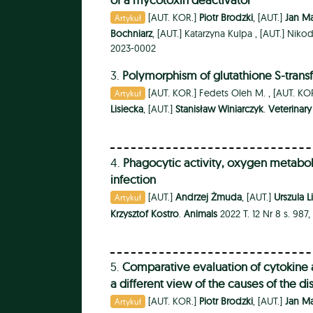
[AUT. KOR.]
Piotr Brodzki
, [AUT.]
Jan M
Artykuł
Bochniarz
, [AUT.]
Katarzyna Kulpa ,
[AUT.]
Nikod
2023-0002
3.
Polymorphism of glutathione S-tran
[AUT. KOR.]
Fedets Oleh M. ,
[AUT. KO
Artykuł
Lisiecka
, [AUT.]
Stanisław Winiarczyk
.
Veterinar
4.
Phagocytic activity, oxygen metaboli
infection
[AUT.]
Andrzej Żmuda
, [AUT.]
Urszula L
Artykuł
Krzysztof Kostro
.
Animals
2022 T. 12 Nr 8 s. 987
5.
Comparative evaluation of cytokine an
a different view of the causes of the d
[AUT. KOR.]
Piotr Brodzki
, [AUT.]
Jan M
Artykuł