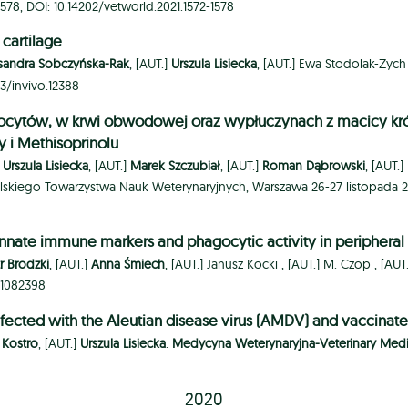
-1578, DOI: 10.14202/vetworld.2021.1572-1578
 cartilage
sandra Sobczyńska-Rak
, [AUT.]
Urszula Lisiecka
, [AUT.]
Ewa Stodolak-Zych
73/invivo.12388
cytów, w krwi obwodowej oraz wypłuczynach z macicy krów
 i Methisoprinolu
]
Urszula Lisiecka
, [AUT.]
Marek Szczubiał
, [AUT.]
Roman Dąbrowski
, [AUT.]
lskiego Towarzystwa Nauk Weterynaryjnych, Warszawa 26-27 listopada 20
innate immune markers and phagocytic activity in peripher
tr Brodzki
, [AUT.]
Anna Śmiech
, [AUT.]
Janusz Kocki ,
[AUT.]
M. Czop ,
[AUT
i11082398
nfected with the Aleutian disease virus (AMDV) and vaccinat
 Kostro
, [AUT.]
Urszula Lisiecka
.
Medycyna Weterynaryjna-Veterinary Medi
2020