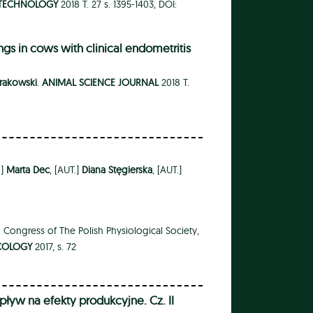
OTECHNOLOGY
2018 T. 27 s. 1395-1403, DOI:
ngs in cows with clinical endometritis
rakowski
.
ANIMAL SCIENCE JOURNAL
2018 T.
.]
Marta Dec
, [AUT.]
Diana Stęgierska
, [AUT.]
th Congress of The Polish Physiological Society,
COLOGY
2017, s. 72
pływ na efekty produkcyjne. Cz. II