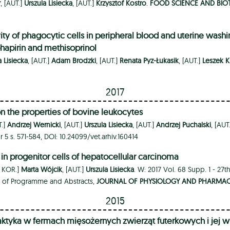
r
, [AUT.]
Urszula Lisiecka
, [AUT.]
Krzysztof Kostro
.
FOOD SCIENCE AND BI
ity of phagocytic cells in peripheral blood and uterine washi
phapirin and methisoprinol
a Lisiecka
, [AUT.]
Adam Brodzki
, [AUT.]
Renata Pyz-Łukasik
, [AUT.]
Leszek K
2017
n the properties of bovine leukocytes
T.]
Andrzej Wernicki
, [AUT.]
Urszula Lisiecka
, [AUT.]
Andrzej Puchalski
, [AUT
r 5 s. 571-584, DOI: 10.24099/vet.arhiv.160414
in progenitor cells of hepatocellular carcinoma
. KOR.]
Marta Wójcik
, [AUT.]
Urszula Lisiecka
. W: 2017 Vol. 68 Supp. 1 - 27
ok of Programme and Abstracts,
JOURNAL OF PHYSIOLOGY AND PHARMA
2015
laktyka w fermach mięsożernych zwierząt futerkowych i jej w