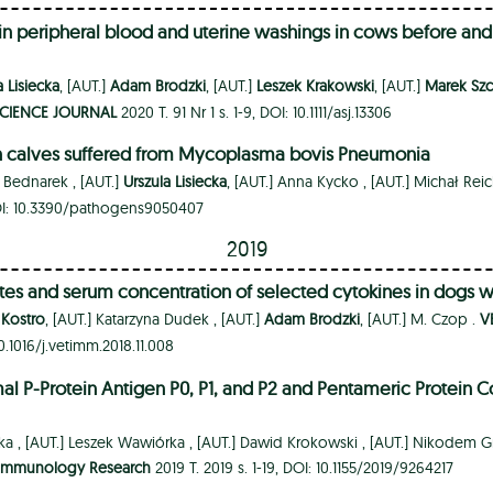
n peripheral blood and uterine washings in cows before and af
a Lisiecka
, [AUT.]
Adam Brodzki
, [AUT.]
Leszek Krakowski
, [AUT.]
Marek Szc
CIENCE JOURNAL
2020 T. 91 Nr 1 s. 1-9, DOI: 10.1111/asj.13306
 in calves suffered from Mycoplasma bovis Pneumonia
z Bednarek ,
[AUT.]
Urszula Lisiecka
, [AUT.]
Anna Kycko ,
[AUT.]
Michał Reic
DOI: 10.3390/pathogens9050407
2019
tes and serum concentration of selected cytokines in dogs w
 Kostro
, [AUT.]
Katarzyna Dudek ,
[AUT.]
Adam Brodzki
, [AUT.]
M. Czop .
V
10.1016/j.vetimm.2018.11.008
l P-Protein Antigen P0, P1, and P2 and Pentameric Protein 
ka ,
[AUT.]
Leszek Wawiórka ,
[AUT.]
Dawid Krokowski ,
[AUT.]
Nikodem Gr
f Immunology Research
2019 T. 2019 s. 1-19, DOI: 10.1155/2019/9264217