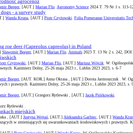
orodność agrocenoz
omir Beeger
, [AUT.]
Marian Flis
.
Agronomy Science
2024 T. 79 Nr 1 s. 113-1
 dogs - a survey study
T.]
Wanda Krupa
, [AUT.]
Piotr Czyżowski
.
Folia Pomeranae Universitatis Tech
g roe deer (Capreolus capreolus) in Poland
.]
Sławomir Beeger
, [AUT.]
Marian Flis
.
Animals
2023 T. 13 Nr 2 s. 242, DOI
liwskich
iotr Czyżowski
, [AUT.]
Marian Flis
, [AUT.]
Mariusz Wójcik
. W: Ogólnopolsk
wnych. Kazimierz Dolny, 25-26 maja 2023 r., Lublin 2023 2023, s. 6-7
mir Beeger
, [AUT. KOR.]
Anna Okrasa ,
[AUT.]
Dorota Jarmoszczuk .
W: Og
ych i prawnych. Kazimierz Dolny, 25-26 maja 2023 r., Lublin 2023 2023, s. 
mir Beeger
, [AUT.]
Grzegorz Rytlewski ,
[AUT.]
Jacek Piórkowski
.
orz Rytlewski .
unkach miejskich
ska ,
[AUT.]
Justyna Wojtaś
, [AUT.]
Aleksandra Garbiec
, [AUT.]
Wanda Kru
szących w zmieniających się uwarunkowaniach środowiskowych i prawnych. Ka
,
[AUT.]
Piotr Czyżowski
, [AUT.]
Wanda Krupa
. W: Ogólnopolska Konferencja