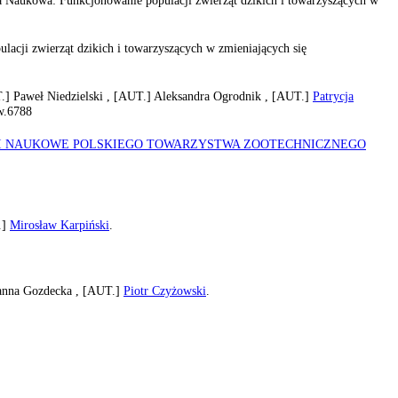
acji zwierząt dzikich i towarzyszących w zmieniających się
.]
Paweł Niedzielski ,
[AUT.]
Aleksandra Ogrodnik ,
[AUT.]
Patrycja
w.6788
I NAUKOWE POLSKIEGO TOWARZYSTWA ZOOTECHNICZNEGO
.]
Mirosław Karpiński
.
anna Gozdecka ,
[AUT.]
Piotr Czyżowski
.