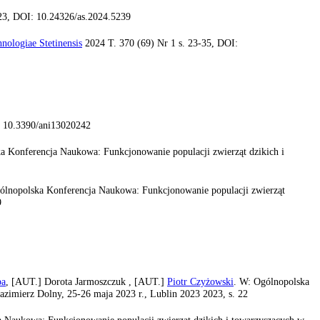
23, DOI: 10.24326/as.2024.5239
nologiae Stetinensis
2024 T. 370 (69) Nr 1 s. 23-35, DOI:
: 10.3390/ani13020242
a Konferencja Naukowa: Funkcjonowanie populacji zwierząt dzikich i
ólnopolska Konferencja Naukowa: Funkcjonowanie populacji zwierząt
9
pa
, [AUT.]
Dorota Jarmoszczuk ,
[AUT.]
Piotr Czyżowski
. W: Ogólnopolska
zimierz Dolny, 25-26 maja 2023 r., Lublin 2023 2023, s. 22
 Naukowa: Funkcjonowanie populacji zwierząt dzikich i towarzyszących w