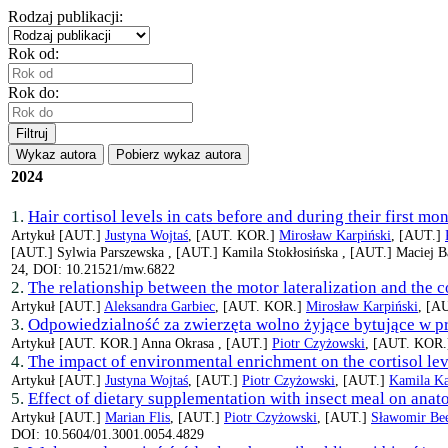
Rodzaj publikacji:
Rok od:
Rok do:
Filtruj
Wykaz autora
Pobierz wykaz autora
2024
1.
Hair cortisol levels in cats before and during their first mo
Artykuł
[AUT.]
Justyna Wojtaś
, [AUT. KOR.]
Mirosław Karpiński
, [AUT.]
[AUT.]
Sylwia Parszewska ,
[AUT.]
Kamila Stokłosińska ,
[AUT.]
Maciej B
24, DOI: 10.21521/mw.6822
2.
The relationship between the motor lateralization and the co
Artykuł
[AUT.]
Aleksandra Garbiec
, [AUT. KOR.]
Mirosław Karpiński
, [A
3.
Odpowiedzialność za zwierzęta wolno żyjące bytujące w pr
Artykuł
[AUT. KOR.]
Anna Okrasa ,
[AUT.]
Piotr Czyżowski
, [AUT. KOR
4.
The impact of environmental enrichment on the cortisol leve
Artykuł
[AUT.]
Justyna Wojtaś
, [AUT.]
Piotr Czyżowski
, [AUT.]
Kamila Ka
5.
Effect of dietary supplementation with insect meal on anat
Artykuł
[AUT.]
Marian Flis
, [AUT.]
Piotr Czyżowski
, [AUT.]
Sławomir Be
DOI: 10.5604/01.3001.0054.4829