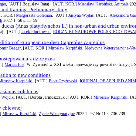
eger
, [AUT.]
Bogusław Rataj ,
[AUT. KOR.]
Mirosław Karpiński
.
Animals
2022
and training. Preliminary study
T. KOR.]
Małgorzata Goleman
, [AUT.]
Justyna Wojtaś
, [AUT.]
Aleksandra Gar
ch
2022 T. 50 s. 53-59
d ducks (Anas platyrhynchos L.) in non-urban and urban enviro
aj ,
[AUT.]
Jacek Piórkowski
.
ROCZNIKI NAUKOWE POLSKIEGO TOW
ondition of European roe deer Capreolus capreolus
omir Beeger
, [AUT. KOR.]
Mirosław Karpiński
.
Medycyna Weterynaryjna-Vete
postępowania z dziczyzną
T.]
Marian Flis
. W: Żywność w XXI wieku-innowacje czy powrót do tradycji:
ptation to new conditions
Mirosław Karpiński
, [AUT.]
Piotr Czyżowski
.
JOURNAL OF APPLIED ANI
Phasianus colchicus
 Wójcik
, [AUT.]
Dorota Jarmoszczuk ,
[AUT. KOR.]
Mirosław Karpiński
, [A
y chlewnej
.]
Mirosław Karpiński
.
Życie Weterynaryjne
2022 T. 97 Nr 11 s. 736-739