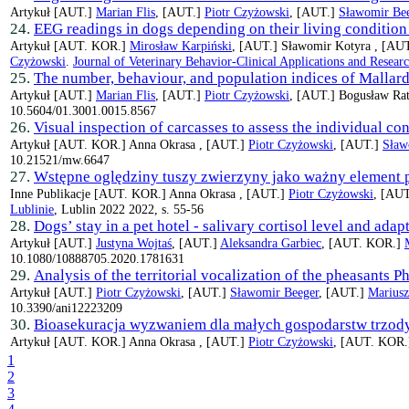
Artykuł
[AUT.]
Marian Flis
, [AUT.]
Piotr Czyżowski
, [AUT.]
Sławomir Be
24.
EEG readings in dogs depending on their living condition 
Artykuł
[AUT. KOR.]
Mirosław Karpiński
, [AUT.]
Sławomir Kotyra ,
[AU
Czyżowski
.
Journal of Veterinary Behavior-Clinical Applications and Resear
25.
The number, behaviour, and population indices of Mallar
Artykuł
[AUT.]
Marian Flis
, [AUT.]
Piotr Czyżowski
, [AUT.]
Bogusław Rat
10.5604/01.3001.0015.8567
26.
Visual inspection of carcasses to assess the individual c
Artykuł
[AUT. KOR.]
Anna Okrasa ,
[AUT.]
Piotr Czyżowski
, [AUT.]
Sław
10.21521/mw.6647
27.
Wstępne oględziny tuszy zwierzyny jako ważny element 
Inne Publikacje
[AUT. KOR.]
Anna Okrasa ,
[AUT.]
Piotr Czyżowski
, [AU
Lublinie
, Lublin 2022 2022, s. 55-56
28.
Dogs’ stay in a pet hotel - salivary cortisol level and ada
Artykuł
[AUT.]
Justyna Wojtaś
, [AUT.]
Aleksandra Garbiec
, [AUT. KOR.]
10.1080/10888705.2020.1781631
29.
Analysis of the territorial vocalization of the pheasants 
Artykuł
[AUT.]
Piotr Czyżowski
, [AUT.]
Sławomir Beeger
, [AUT.]
Mariusz
10.3390/ani12223209
30.
Bioasekuracja wyzwaniem dla małych gospodarstw trzod
Artykuł
[AUT. KOR.]
Anna Okrasa ,
[AUT.]
Piotr Czyżowski
, [AUT. KOR
1
2
3