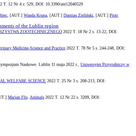
 T. 12 Nr 4 s. 529, DOI: 10.3390/ani12040529
biec
, [AUT.]
Wanda Krupa
, [AUT.]
Damian Zieliński
, [AUT.]
Piotr
nments of the Lublin region
ARZYSTWA ZOOTECHNICZNEGO
2022 T. 18 Nr 2 s. 13-22, DOI:
rinary Medicine-Science and Practice
2022 T. 78 Nr 5 s. 244-248, DOI:
 Sympozjum Naukowe. Lublin 11 maja 2022 r.,
Uniwersytet Przyrodniczy w
MAL WELFARE SCIENCE
2022 T. 25 Nr 3 s. 208-213, DOI:
UT.]
Marian Flis
.
Animals
2022 T. 12 Nr 22 s. 3209, DOI: