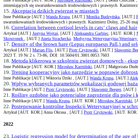
zmieniających się uwarunkowaniach środowiskowych i prawnych. Kazimierz 
15.
Akceptacja dzikich zwierząt w miastach
Inne Publikacje
[AUT.]
Wanda Krupa
, [AUT.]
Monika Budzyńska
, [AUT.]
uwarunkowaniach środowiskowych i prawnych. Kazimierz Dolny, 25-26 maja 
16.
Correlation between cortisol levels in cats’ claws and hair
Artykuł
[AUT.]
Justyna Wojtaś
, [AUT.]
Aleksandra Garbiec
, [AUT. KOR.]
Skowronek
, [AUT.]
Aneta Strachecka
.
Medycyna Weterynaryjna-Veterinary 
17.
Density of the brown hare (Lepus europaeus Pall.) and sel
Artykuł
[AUT.]
Marian Flis
, [AUT.]
Piotr Czyżowski
, [AUT.]
Sławomir Be
2023 T. 19 Nr 2 s. 73-86, DOI: 10.5604/01.3001.0053.7603
18.
Metoda klikerowa w szkoleniu zwierząt domowych - ek
Inne Publikacje
[AUT. KOR.]
Mirosław Karpiński
, [AUT.]
Małgorzata Dud
19.
Trening kooperacyjny jako narzędzie w poprawie dobro
Inne Publikacje
[AUT.]
Wiktoria Dziki ,
[AUT.]
Wanda Krupa
, [AUT.]
Alek
20.
Wpływ wybranych parametrów wokalizacji godowej bażan
Inne Publikacje
[AUT.]
Piotr Czyżowski
, [AUT.]
Sławomir Beeger
, [AUT.]
21.
Rośliny ozdobne jako potencjalne zagrożenie dla psów i 
Inne Publikacje
[AUT.]
Wanda Krupa
, [AUT. KOR.]
Mirosław Karpiński
, 
22.
Postępowanie kontrolne Inspekcji Weterynaryjnej w schro
Artykuł
[AUT. KOR.]
Anna Okrasa ,
[AUT.]
Piotr Czyżowski
, [AUT. KOR
2022
23.
Logistic regression model for determination of the age o