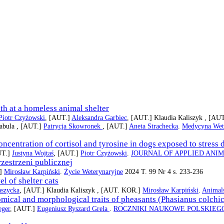
nth at a homeless animal shelter
Piotr Czyżowski
, [AUT.]
Aleksandra Garbiec
, [AUT.]
Klaudia Kaliszyk ,
[AUT
abula ,
[AUT.]
Patrycja Skowronek
, [AUT.]
Aneta Strachecka
.
Medycyna Wete
ncentration of cortisol and tyrosine in dogs exposed to stress d
UT.]
Justyna Wojtaś
, [AUT.]
Piotr Czyżowski
.
JOURNAL OF APPLIED ANI
zestrzeni publicznej
.]
Mirosław Karpiński
.
Życie Weterynaryjne
2024 T. 99 Nr 4 s. 233-236
l of shelter cats
szycka
, [AUT.]
Klaudia Kaliszyk ,
[AUT. KOR.]
Mirosław Karpiński
.
Animal
omical and morphological traits of pheasants (Phasianus colchi
eger
, [AUT.]
Eugeniusz Ryszard Grela
.
ROCZNIKI NAUKOWE POLSKIEG