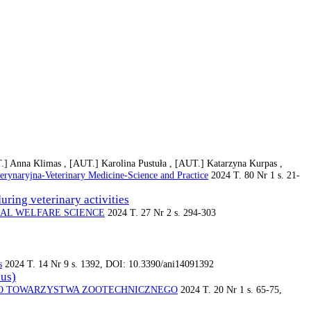
.]
Anna Klimas ,
[AUT.]
Karolina Pustuła ,
[AUT.]
Katarzyna Kurpas ,
rynaryjna-Veterinary Medicine-Science and Practice
2024 T. 80 Nr 1 s. 21-
uring veterinary activities
MAL WELFARE SCIENCE
2024 T. 27 Nr 2 s. 294-303
s
2024 T. 14 Nr 9 s. 1392, DOI: 10.3390/ani14091392
cus)
O TOWARZYSTWA ZOOTECHNICZNEGO
2024 T. 20 Nr 1 s. 65-75,