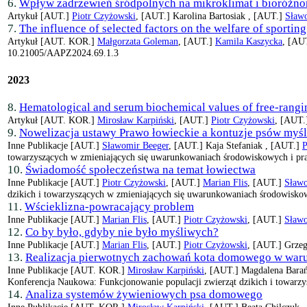
6.
Wpływ zadrzewień śródpolnych na mikroklimat i bioróżn
Artykuł
[AUT.]
Piotr Czyżowski
, [AUT.]
Karolina Bartosiak ,
[AUT.]
Sław
7.
The influence of selected factors on the welfare of sporting
Artykuł
[AUT. KOR.]
Małgorzata Goleman
, [AUT.]
Kamila Kaszycka
, [AU
10.21005/AAPZ2024.69.1.3
2023
8.
Hematological and serum biochemical values of free-rangin
Artykuł
[AUT. KOR.]
Mirosław Karpiński
, [AUT.]
Piotr Czyżowski
, [AUT
9.
Nowelizacja ustawy Prawo łowieckie a kontuzje psów myś
Inne Publikacje
[AUT.]
Sławomir Beeger
, [AUT.]
Kaja Stefaniak ,
[AUT.]
P
towarzyszących w zmieniających się uwarunkowaniach środowiskowych i pra
10.
Świadomość społeczeństwa na temat łowiectwa
Inne Publikacje
[AUT.]
Piotr Czyżowski
, [AUT.]
Marian Flis
, [AUT.]
Sławo
dzikich i towarzyszących w zmieniających się uwarunkowaniach środowiskow
11.
Wścieklizna-powracający problem
Inne Publikacje
[AUT.]
Marian Flis
, [AUT.]
Piotr Czyżowski
, [AUT.]
Sławo
12.
Co by było, gdyby nie było myśliwych?
Inne Publikacje
[AUT.]
Marian Flis
, [AUT.]
Piotr Czyżowski
, [AUT.]
Grzeg
13.
Realizacja pierwotnych zachowań kota domowego w war
Inne Publikacje
[AUT. KOR.]
Mirosław Karpiński
, [AUT.]
Magdalena Barań
Konferencja Naukowa: Funkcjonowanie populacji zwierząt dzikich i towarzy
14.
Analiza systemów żywieniowych psa domowego
Inne Publikacje
[AUT. KOR.]
Mirosław Karpiński
, [AUT.]
Beata Chilczuk 