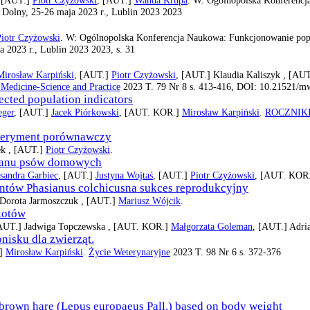
Dolny, 25-26 maja 2023 r., Lublin 2023 2023
Piotr Czyżowski
. W: Ogólnopolska Konferencja Naukowa: Funkcjonowanie popul
2023 r., Lublin 2023 2023, s. 31
Mirosław Karpiński
, [AUT.]
Piotr Czyżowski
, [AUT.]
Klaudia Kaliszyk ,
[AUT
Medicine-Science and Practice
2023 T. 79 Nr 8 s. 413-416, DOI: 10.21521/m
ected population indicators
eger
, [AUT.]
Jacek Piórkowski
, [AUT. KOR.]
Mirosław Karpiński
.
ROCZNIK
speryment porównawczy
ek ,
[AUT.]
Piotr Czyżowski
.
stanu psów domowych
sandra Garbiec
, [AUT.]
Justyna Wojtaś
, [AUT.]
Piotr Czyżowski
, [AUT. KOR
tów Phasianus colchicusna sukces reprodukcyjny
Dorota Jarmoszczuk ,
[AUT.]
Mariusz Wójcik
.
kotów
[AUT.]
Jadwiga Topczewska ,
[AUT. KOR.]
Małgorzata Goleman
, [AUT.]
Adri
nisku dla zwierząt.
.]
Mirosław Karpiński
.
Życie Weterynaryjne
2023 T. 98 Nr 6 s. 372-376
f brown hare (Lepus europaeus Pall.) based on body weight