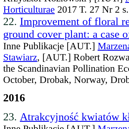
Horticulturae
2017 T. 27 Nr 2 s
22.
Improvement of floral re
ground cover plant: a case 
Inne Publikacje
[AUT.]
Marzen
Stawiarz
, [AUT.]
Robert Rozwa
the Scandinavian Pollination E
October, Drobak, Norway, Drob
2016
23.
Atrakcyjność kwiatów kł
Inne Publikacje
[AUT.]
Marzen