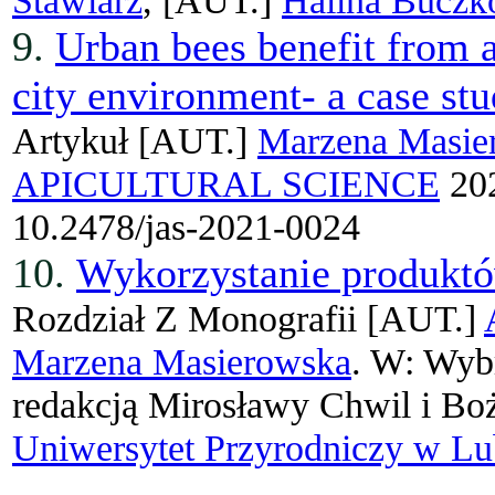
9.
Urban bees benefit from a
city environment- a case s
Artykuł
[AUT.]
Marzena Masie
APICULTURAL SCIENCE
202
10.2478/jas-2021-0024
10.
Wykorzystanie produktó
Rozdział Z Monografii
[AUT.]
Marzena Masierowska
. W: Wyb
redakcją Mirosławy Chwil i Bo
Uniwersytet Przyrodniczy w Lu