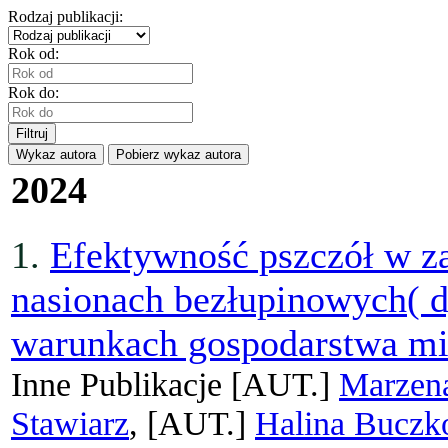
Rodzaj publikacji:
Rok od:
Rok do:
Filtruj
Wykaz autora
Pobierz wykaz autora
2024
1.
Efektywność pszczół w za
nasionach bezłupinowych( dy
warunkach gospodarstwa mi
Inne Publikacje
[AUT.]
Marzen
Stawiarz
, [AUT.]
Halina Buczk