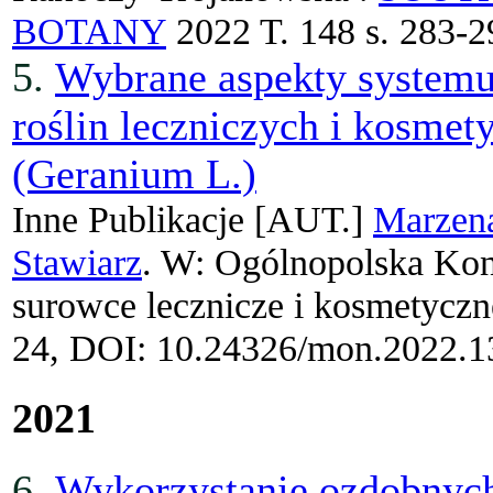
BOTANY
2022 T. 148 s. 283-2
5.
Wybrane aspekty systemu
roślin leczniczych i kosmet
(Geranium L.)
Inne Publikacje
[AUT.]
Marzen
Stawiarz
. W: Ogólnopolska Kon
surowce lecznicze i kosmetyczne
24, DOI: 10.24326/mon.2022.1
2021
6.
Wykorzystanie ozdobnych