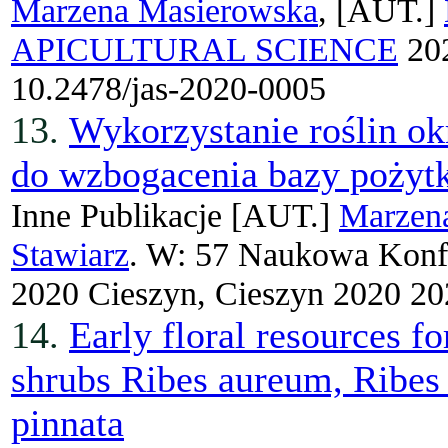
Marzena Masierowska
, [AUT.]
APICULTURAL SCIENCE
202
10.2478/jas-2020-0005
13.
Wykorzystanie roślin o
do wzbogacenia bazy pożyt
Inne Publikacje
[AUT.]
Marzen
Stawiarz
. W: 57 Naukowa Konfe
2020 Cieszyn, Cieszyn 2020 20
14.
Early floral resources f
shrubs Ribes aureum, Ribes
pinnata