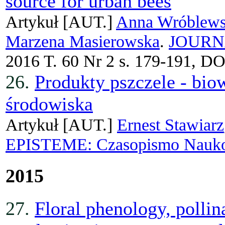
source for urban bees
Artykuł
[AUT.]
Anna Wróblew
Marzena Masierowska
.
JOURN
2016 T. 60 Nr 2 s. 179-191, D
26.
Produkty pszczele - bio
środowiska
Artykuł
[AUT.]
Ernest Stawiarz
EPISTEME: Czasopismo Nauko
2015
27.
Floral phenology, polli