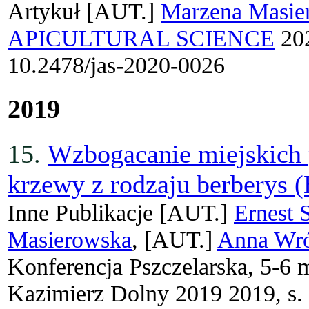
Artykuł
[AUT.]
Marzena Masie
APICULTURAL SCIENCE
202
10.2478/jas-2020-0026
2019
15.
Wzbogacanie miejskich 
krzewy z rodzaju berberys (
Inne Publikacje
[AUT.]
Ernest 
Masierowska
, [AUT.]
Anna Wr
Konferencja Pszczelarska, 5-6 
Kazimierz Dolny 2019 2019, s.