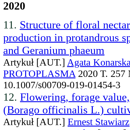
2020
11.
Structure of floral necta
production in protandrous 
and Geranium phaeum
Artykuł
[AUT.]
Agata Konarsk
PROTOPLASMA
2020 T. 257 
10.1007/s00709-019-01454-3
12.
Flowering, forage value,
(Borago officinalis L.) culti
Artykuł
[AUT.]
Ernest Stawiarz