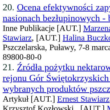
20.
Ocena efektywności zap
nasionach bezłupinowych - 
Inne Publikacje
[AUT.]
Marzen
Stawiarz
, [AUT.]
Halina Buczk
Pszczelarska, Puławy, 7-8 marc
89800-80-0
21.
Źródła pożytku nektaro
rejonu Gór Świętokrzyskich
wybranych produktów pszcz
Artykuł
[AUT.]
Ernest Stawiarz
Krzysztof Kozłowski ,
[AUT.]