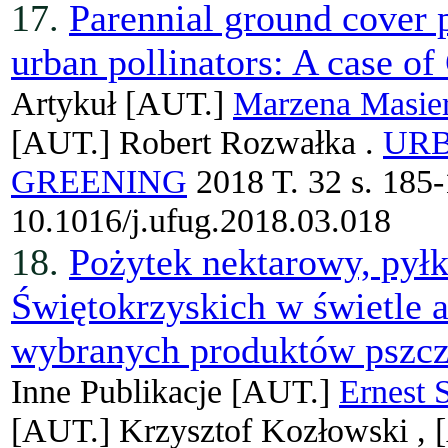
17.
Parennial ground cover p
urban pollinators: A case o
Artykuł
[AUT.]
Marzena Masie
[AUT.]
Robert Rozwałka .
URB
GREENING
2018 T. 32 s. 185
10.1016/j.ufug.2018.03.018
18.
Pożytek nektarowy, pył
Świętokrzyskich w świetle 
wybranych produktów pszcz
Inne Publikacje
[AUT.]
Ernest 
[AUT.]
Krzysztof Kozłowski ,