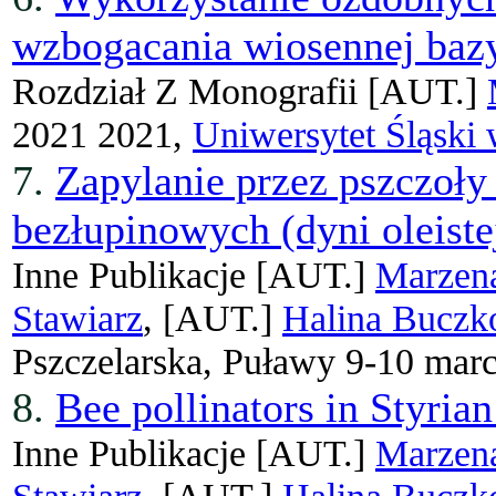
wzbogacania wiosennej bazy
Rozdział Z Monografii
[AUT.]
2021 2021,
Uniwersytet Śląski
7.
Zapylanie przez pszczoły
bezłupinowych (dyni oleiste
Inne Publikacje
[AUT.]
Marzen
Stawiarz
, [AUT.]
Halina Buczk
Pszczelarska, Puławy 9-10 marc
8.
Bee pollinators in Styria
Inne Publikacje
[AUT.]
Marzen
Stawiarz
, [AUT.]
Halina Buczk