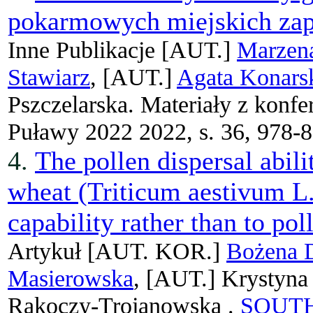
pokarmowych miejskich zap
Inne Publikacje
[AUT.]
Marzen
Stawiarz
, [AUT.]
Agata Konars
Pszczelarska. Materiały z konfe
Puławy 2022 2022, s. 36, 978-
4.
The pollen dispersal abili
wheat (Triticum aestivum L.)
capability rather than to pol
Artykuł
[AUT. KOR.]
Bożena 
Masierowska
, [AUT.]
Krystyna
Rakoczy-Trojanowska .
SOUTH