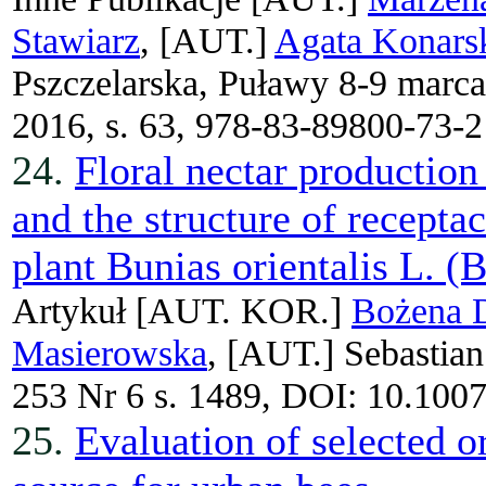
Stawiarz
, [AUT.]
Agata Konars
Pszczelarska, Puławy 8-9 marca:
2016, s. 63, 978-83-89800-73-2
24.
Floral nectar productio
and the structure of receptac
plant Bunias orientalis L. (
Artykuł
[AUT. KOR.]
Bożena 
Masierowska
, [AUT.]
Sebastia
253 Nr 6 s. 1489, DOI: 10.100
25.
Evaluation of selected o