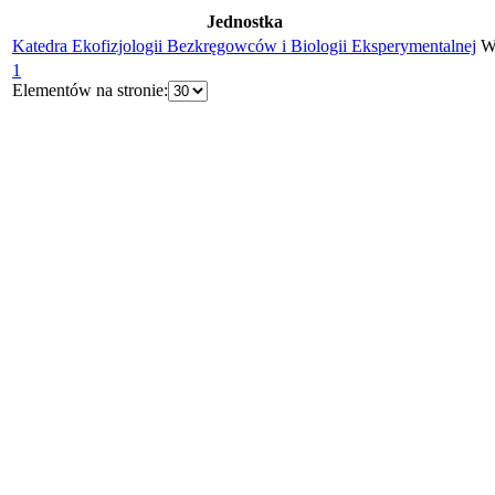
Jednostka
Katedra Ekofizjologii Bezkręgowców i Biologii Eksperymentalnej
W
1
Elementów na stronie: