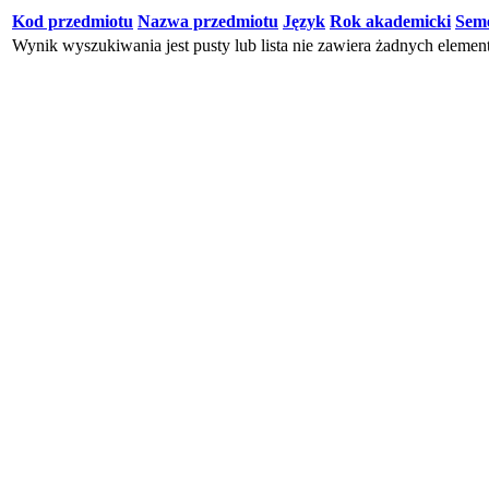
Kod przedmiotu
Nazwa przedmiotu
Język
Rok akademicki
Seme
Wynik wyszukiwania jest pusty lub lista nie zawiera żadnych eleme