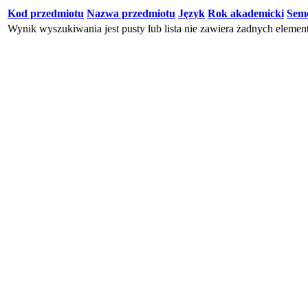
Kod przedmiotu
Nazwa przedmiotu
Język
Rok akademicki
Seme
Wynik wyszukiwania jest pusty lub lista nie zawiera żadnych eleme