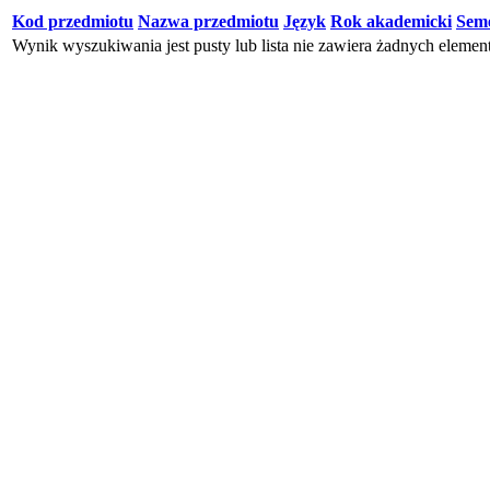
Kod przedmiotu
Nazwa przedmiotu
Język
Rok akademicki
Seme
Wynik wyszukiwania jest pusty lub lista nie zawiera żadnych eleme