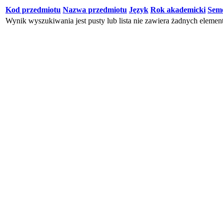
Kod przedmiotu
Nazwa przedmiotu
Język
Rok akademicki
Seme
Wynik wyszukiwania jest pusty lub lista nie zawiera żadnych eleme