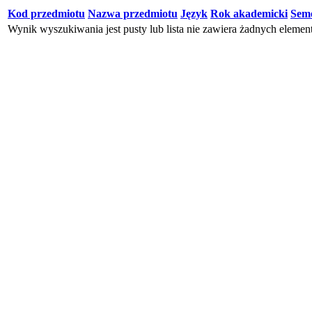
Kod przedmiotu
Nazwa przedmiotu
Język
Rok akademicki
Seme
Wynik wyszukiwania jest pusty lub lista nie zawiera żadnych eleme