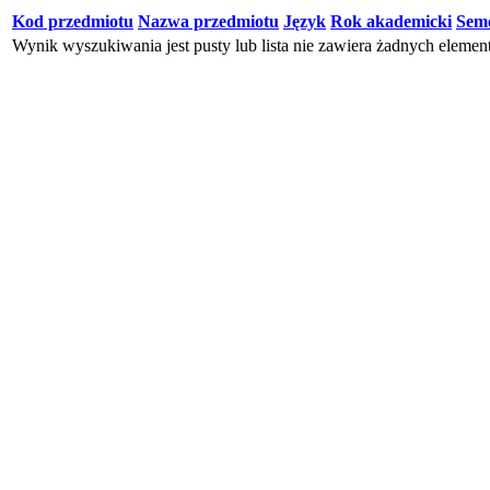
Kod przedmiotu
Nazwa przedmiotu
Język
Rok akademicki
Seme
Wynik wyszukiwania jest pusty lub lista nie zawiera żadnych eleme