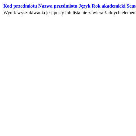
Kod przedmiotu
Nazwa przedmiotu
Język
Rok akademicki
Seme
Wynik wyszukiwania jest pusty lub lista nie zawiera żadnych eleme