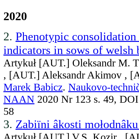
2020
2.
Phenotypic consolidation 
indicators in sows of welsh 
Artykuł
[AUT.]
Oleksandr M. T
,
[AUT.]
Aleksandr Akimov ,
[
Marek Babicz
.
Naukovo-techničn
NAAN
2020 Nr 123 s. 49, DOI
58
3.
Zabiїni âkosti mołodnâku 
Artykuł
[AUT.]
V.S. Kozir ,
[A