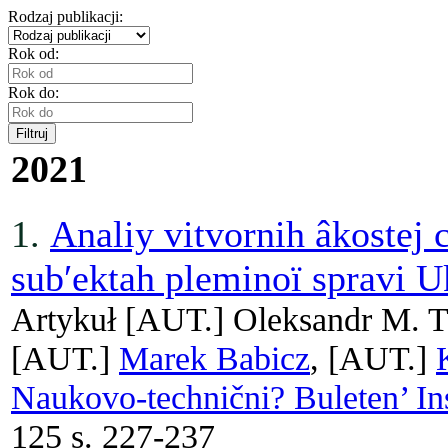
Rodzaj publikacji:
Rok od:
Rok do:
Filtruj
2021
1.
Аnaliy vitvornih âkostej c
sub′ektah pleminoї spravi U
Artykuł
[AUT.]
Oleksandr M. T
[AUT.]
Marek Babicz
, [AUT.]
Naukovo-technični? Buleten’ I
125 s. 227-237